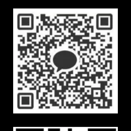
Kakaotalk