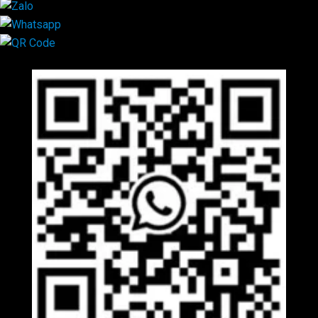
Mã QR Liên hệ
×