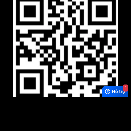
1
Viber
×