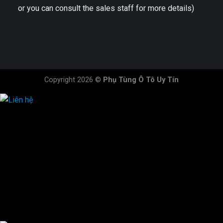
or you can consult the sales staff for more details)
Copyright 2026 ©
Phụ Tùng Ô Tô Uy Tín
HOTLINE ĐẶT HÀNG
×
0944.628.333
0931.029.029
0705.738.738
0347.313.313
0792.519.519
0347.303.303
×