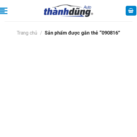
Skip
to
content
Trang chủ
/
Sản phẩm được gắn thẻ “090816”