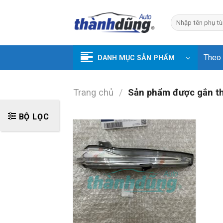
Skip
to
Tìm
kiếm:
content
Theo
DANH MỤC SẢN PHẨM
Trang chủ
/
Sản phẩm được gắn t
BỘ LỌC