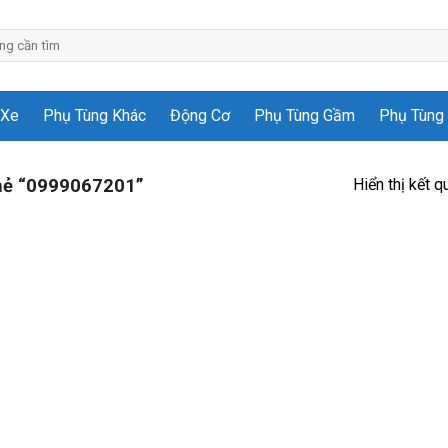
 Xe
Phụ Tùng Khác
Động Cơ
Phụ Tùng Gầm
Phụ Tùng 
Hiển thị kết q
hẻ “0999067201”