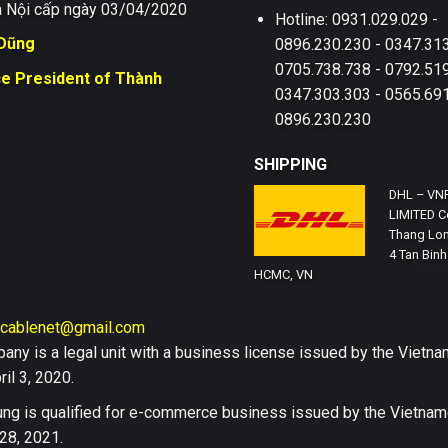
 Nội cấp ngày 03/04/2020
Hotline: 0931.029.029 -
 Dũng
0896.230.230 - 0347.313
0705.738.738 - 0792.519
ce President of Thành
0347.303.303 - 0565.691
0896.230.230
SHIPPING
DHL – VN
LIMITED Co
Thang Lon
4 Tan Binh 
HCMC, VN
hcablenet@gmail.com
any is a legal unit with a business license issued by the Vi
il 3, 2020.
ng is qualified for e-commerce business issued by the Vietn
28, 2021.