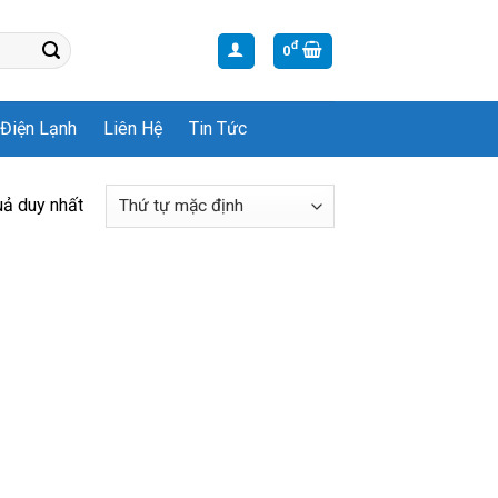
đ
0
Điện Lạnh
Liên Hệ
Tin Tức
uả duy nhất