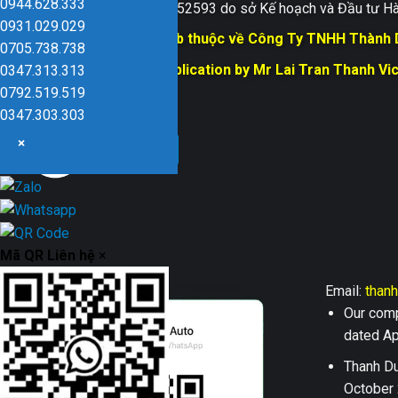
0944.628.333
Giấy ĐKKD số 0109152593 do sở Kế hoạch và Đầu tư Hà
0931.029.029
Bản quyền trang web thuộc về Công Ty TNHH Thành
0705.738.738
Responsible for Publication by Mr Lai Tran Thanh Vi
0347.313.313
Dũng company
0792.519.519
0347.303.303
×
Mã QR Liên hệ
×
Email:
than
Our comp
dated Apr
Thanh Du
October 