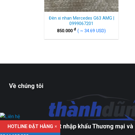
Đèn xi nhan Mercedes G63 AMG |
0999067201
đ
850.000
( ~ 34.69 USD)
Về chúng tôi
Công ty TNHH xuất nhập khẩu Thương mại và 
HOTLINE ĐẶT HÀNG
×