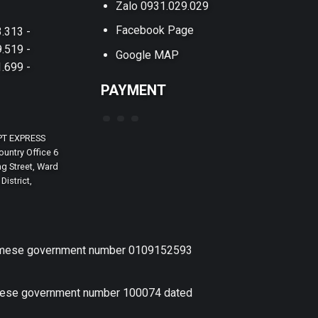
Zalo 0931.029.029
Facebook Page
.313 -
.519 -
Google MAP
.699 -
PAYMENT
PT EXPRESS
untry Office 6
g Street, Ward
District,
etnamese government number 0109152593
amese government number 100074 dated