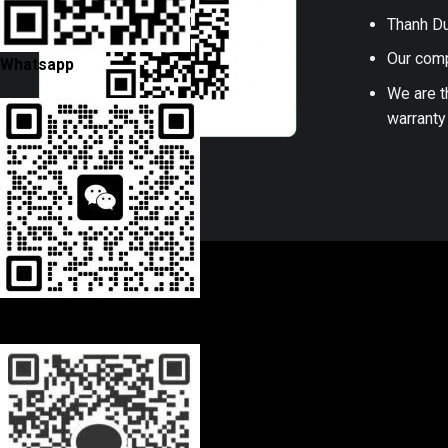
Thanh Du
Our comp
Whatsapp
We are t
warranty
Wechat