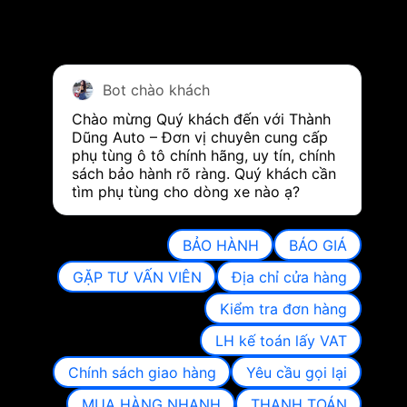
Bot chào khách
Chào mừng Quý khách đến với Thành 
Dũng Auto – Đơn vị chuyên cung cấp 
phụ tùng ô tô chính hãng, uy tín, chính 
sách bảo hành rõ ràng. Quý khách cần 
tìm phụ tùng cho dòng xe nào ạ?
BẢO HÀNH
BÁO GIÁ
GẶP TƯ VẤN VIÊN
Địa chỉ cửa hàng
Kiểm tra đơn hàng
LH kế toán lấy VAT
Chính sách giao hàng
Yêu cầu gọi lại
MUA HÀNG NHANH
THANH TOÁN