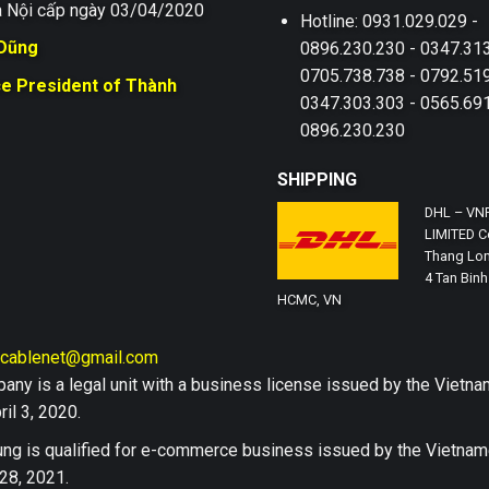
 Nội cấp ngày 03/04/2020
Hotline: 0931.029.029 -
 Dũng
0896.230.230 - 0347.313
0705.738.738 - 0792.519
ce President of Thành
0347.303.303 - 0565.691
0896.230.230
SHIPPING
DHL – VN
LIMITED Co
Thang Lon
4 Tan Binh 
HCMC, VN
hcablenet@gmail.com
any is a legal unit with a business license issued by the Vi
il 3, 2020.
ng is qualified for e-commerce business issued by the Vietn
28, 2021.