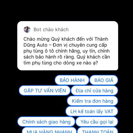
Bot chào khách
Chào mừng Quý khách đến với Thành 
Dũng Auto – Đơn vị chuyên cung cấp 
phụ tùng ô tô chính hãng, uy tín, chính 
sách bảo hành rõ ràng. Quý khách cần 
tìm phụ tùng cho dòng xe nào ạ?
BẢO HÀNH
BÁO GIÁ
GẶP TƯ VẤN VIÊN
Địa chỉ cửa hàng
Kiểm tra đơn hàng
LH kế toán lấy VAT
Chính sách giao hàng
Yêu cầu gọi lại
MUA HÀNG NHANH
THANH TOÁN