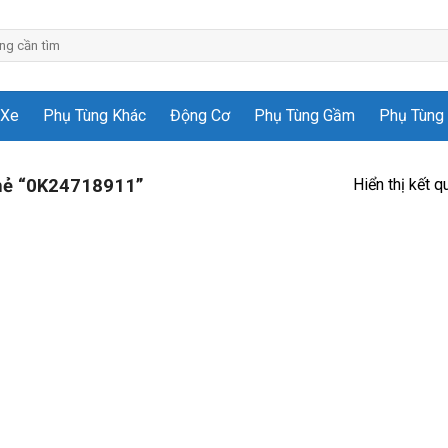
 Xe
Phụ Tùng Khác
Động Cơ
Phụ Tùng Gầm
Phụ Tùng 
Hiển thị kết q
hẻ “0K24718911”