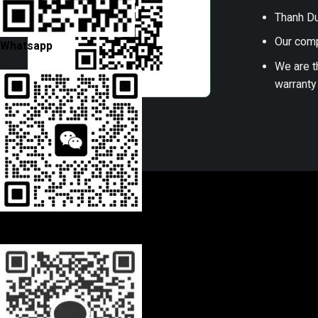
Thanh Du
Our comp
Whatsapp
We are t
warranty
Wechat