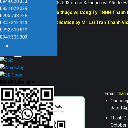
0944.628.333
Giấy ĐKKD số 0109152593 do sở Kế hoạch và Đầu tư Hà
0931.029.029
Bản quyền trang web thuộc về Công Ty TNHH Thành
0705.738.738
Responsible for Publication by Mr Lai Tran Thanh Vi
0347.313.313
Dũng company
0792.519.519
0347.303.303
×
Mã QR Liên hệ
×
Email:
than
Our comp
dated Apr
Thanh Du
October 