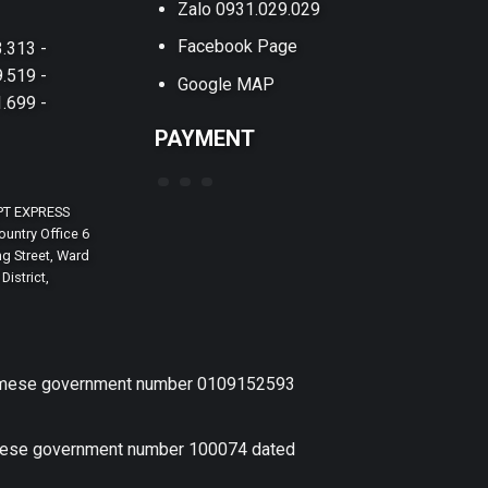
Zalo 0931.029.029
Facebook Page
.313 -
.519 -
Google MAP
.699 -
PAYMENT
PT EXPRESS
untry Office 6
g Street, Ward
District,
etnamese government number 0109152593
amese government number 100074 dated