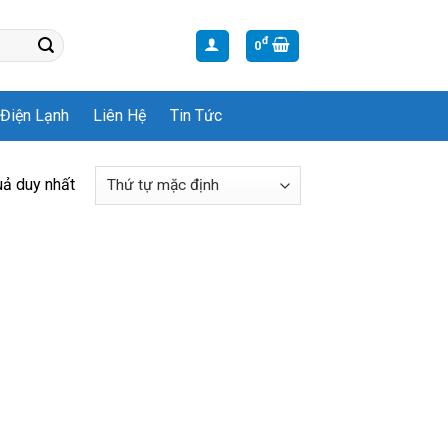
đ
0
Điện Lạnh
Liên Hệ
Tin Tức
uả duy nhất