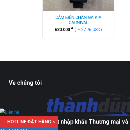
CẢM BIẾN CHÂN GA KIA
CARNIVAL
đ
680.000
( ~ 27.76 USD)
Về chúng tôi
Công ty TNHH xuất nhập khẩu Thương mại và 
HOTLINE ĐẶT HÀNG
×