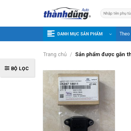
Skip
to
Tìm
kiếm:
content
Theo
DANH MỤC SẢN PHẨM
Trang chủ
/
Sản phẩm được gắn t
BỘ LỌC