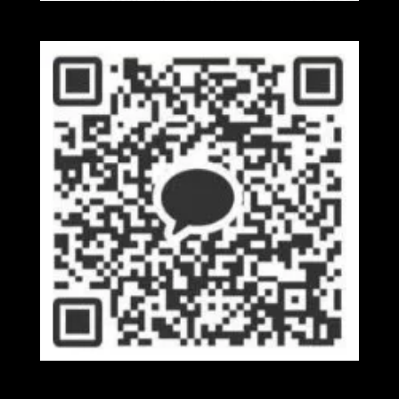
Wechat
Kakaotalk