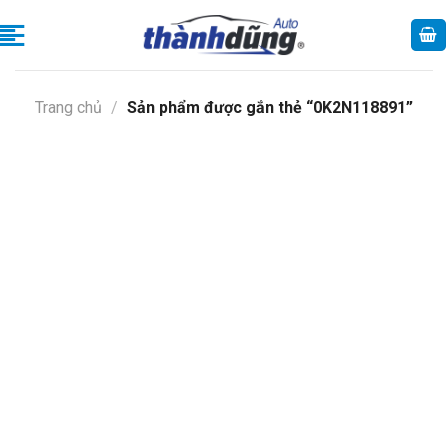
Skip
to
content
Trang chủ
/
Sản phẩm được gắn thẻ “0K2N118891”