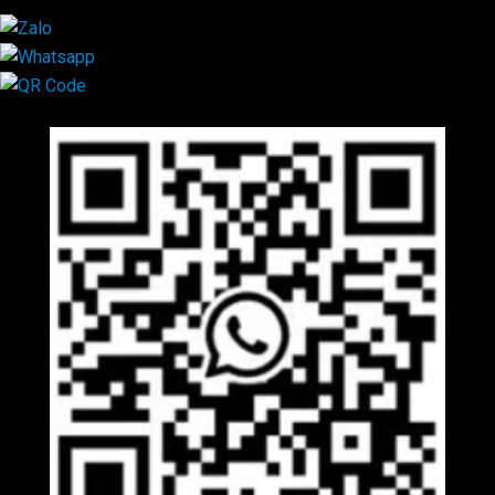
Mã QR Liên hệ
×