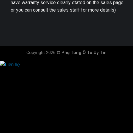
have warranty service clearly stated on the sales page
or you can consult the sales staff for more details)
Copyright 2026 ©
Phụ Tùng Ô Tô Uy Tín
HOTLINE ĐẶT HÀNG
×
0944.628.333
0931.029.029
0705.738.738
0347.313.313
0792.519.519
0347.303.303
×