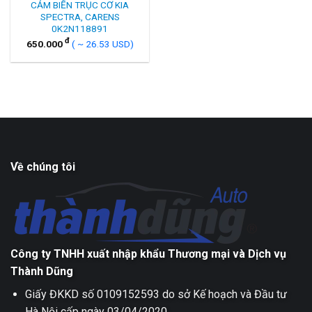
CẢM BIẾN TRỤC CƠ KIA
SPECTRA, CARENS
0K2N118891
đ
650.000
( ~ 26.53 USD)
Về chúng tôi
Công ty TNHH xuất nhập khẩu Thương mại và Dịch vụ
Thành Dũng
Giấy ĐKKD số 0109152593 do sở Kế hoạch và Đầu tư
Hà Nội cấp ngày 03/04/2020