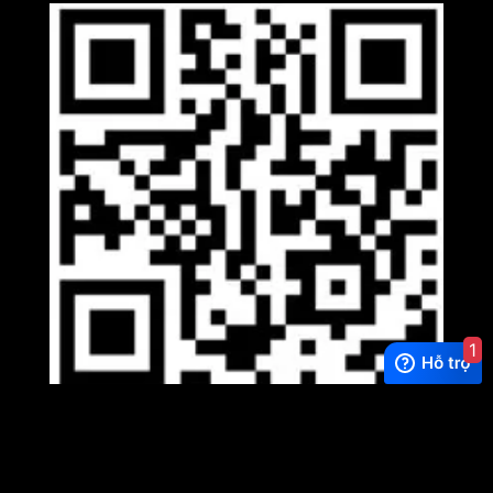
1
Viber
×