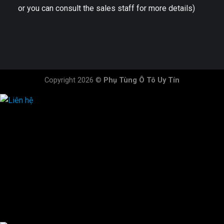
or you can consult the sales staff for more details)
Copyright 2026 ©
Phụ Tùng Ô Tô Uy Tín
HOTLINE ĐẶT HÀNG
×
0944.628.333
0931.029.029
0705.738.738
0347.313.313
0792.519.519
0347.303.303
×