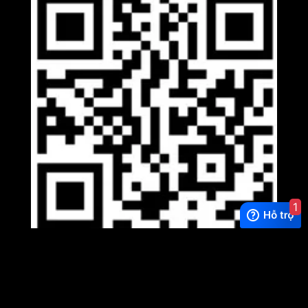
1
Viber
×