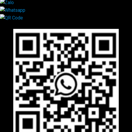
Mã QR Liên hệ
×