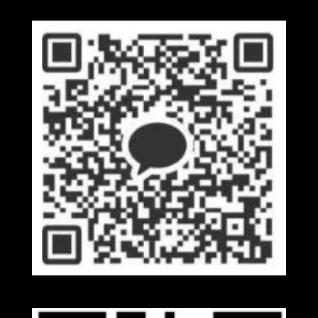
Kakaotalk