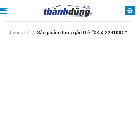
Skip
to
content
Trang chủ
/
Sản phẩm được gắn thẻ “0K5522810XC”