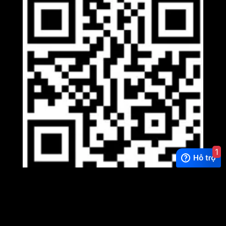
1
Viber
×