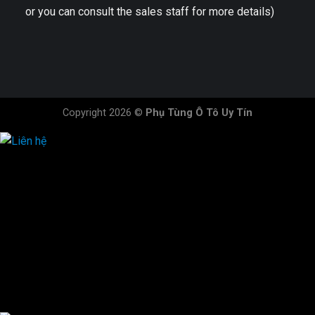
or you can consult the sales staff for more details)
Copyright 2026 ©
Phụ Tùng Ô Tô Uy Tín
HOTLINE ĐẶT HÀNG
×
0944.628.333
0931.029.029
0705.738.738
0347.313.313
0792.519.519
0347.303.303
×