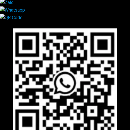
Mã QR Liên hệ
×