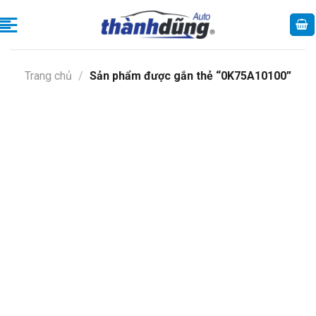
Skip
to
content
Trang chủ
/
Sản phẩm được gắn thẻ “0K75A10100”