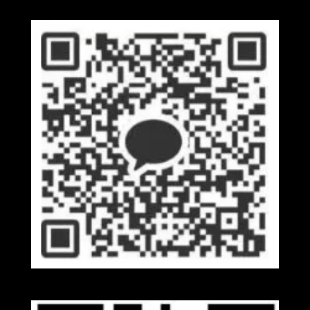
Kakaotalk