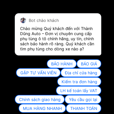
Bot chào khách
Chào mừng Quý khách đến với Thành 
Dũng Auto – Đơn vị chuyên cung cấp 
phụ tùng ô tô chính hãng, uy tín, chính 
sách bảo hành rõ ràng. Quý khách cần 
tìm phụ tùng cho dòng xe nào ạ?
BẢO HÀNH
BÁO GIÁ
GẶP TƯ VẤN VIÊN
Địa chỉ cửa hàng
Kiểm tra đơn hàng
LH kế toán lấy VAT
Chính sách giao hàng
Yêu cầu gọi lại
MUA HÀNG NHANH
THANH TOÁN