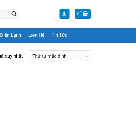
đ
0
Điện Lạnh
Liên Hệ
Tin Tức
uả duy nhất