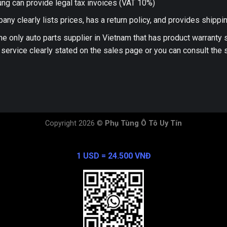
ng can provide legal tax invoices (VAT 10%)
any clearly lists prices, has a return policy, and provides shippi
he only auto parts supplier in Vietnam that has product warranty
 service clearly stated on the sales page or you can consult the s
Copyright 2026 ©
Phụ Tùng Ô Tô Uy Tín
Exchange Rate
1 USD = 24.500 VNĐ