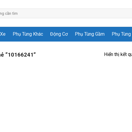
 Xe
Phụ Tùng Khác
Động Cơ
Phụ Tùng Gầm
Phụ Tùng 
Hiển thị kết q
hẻ “10166241”