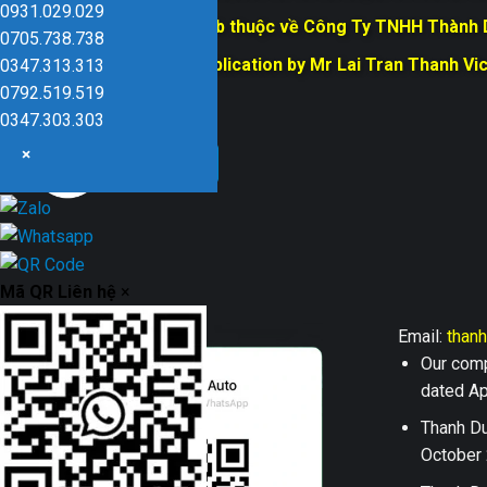
0931.029.029
Bản quyền trang web thuộc về Công Ty TNHH Thành
0705.738.738
Responsible for Publication by Mr Lai Tran Thanh Vi
0347.313.313
Dũng company
0792.519.519
0347.303.303
×
Mã QR Liên hệ
×
Email:
than
Our comp
dated Apr
Thanh Du
October 