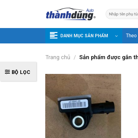
Skip
to
Tìm
kiếm:
content
Theo
DANH MỤC SẢN PHẨM
Trang chủ
/
Sản phẩm được gắn t
BỘ LỌC