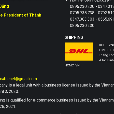
Hotline: 0931.029.029 -
 Dũng
0896.230.230 - 0347.313
0705.738.738 - 0792.519
ce President of Thành
0347.303.303 - 0565.691
0896.230.230
SHIPPING
DHL – VN
LIMITED Co
Thang Lon
4 Tan Binh 
HCMC, VN
hcablenet@gmail.com
any is a legal unit with a business license issued by the Vi
il 3, 2020.
ng is qualified for e-commerce business issued by the Vietn
28, 2021.