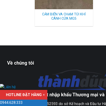
CẢM BIẾN VA CHẠM TÚI KHÍ
CÁNH CỬA MG5
Về chúng tôi
Công ty TNHH xuất nhập khẩu Thương mại và 
HOTLINE ĐẶT HÀNG
×
0944.628.333
Giấy ĐKKD số 0109152593 do sở Kế hoạch và Đầu tư Hà