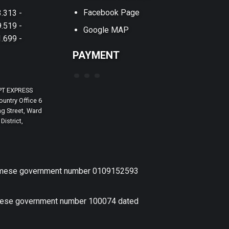
Facebook Page
.313 -
.519 -
Google MAP
.699 -
PAYMENT
PT EXPRESS
untry Office 6
g Street, Ward
District,
etnamese government number 0109152593
amese government number 100074 dated