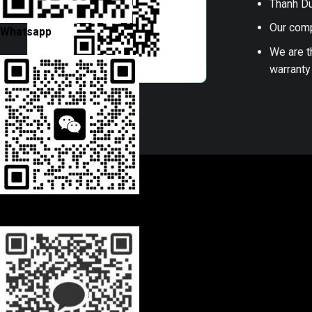
Thanh Du
Our comp
Whatsapp
We are t
warranty
Wechat