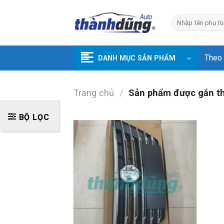
Skip
to
Tìm
kiếm:
content
Theo
DANH MỤC SẢN PHẨM
Trang chủ
/
Sản phẩm được gắn t
BỘ LỌC