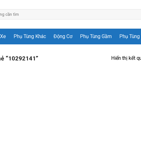
 Xe
Phụ Tùng Khác
Động Cơ
Phụ Tùng Gầm
Phụ Tùng 
Hiển thị kết q
hẻ “10292141”