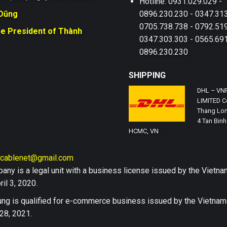
Hotline: 0931.029.029 -
 Dũng
0896.230.230 - 0347.313
0705.738.738 - 0792.519
ce President of Thành
0347.303.303 - 0565.691
0896.230.230
SHIPPING
DHL – VN
LIMITED Co
Thang Lon
4 Tan Binh 
HCMC, VN
hcablenet@gmail.com
any is a legal unit with a business license issued by the Vi
il 3, 2020.
ng is qualified for e-commerce business issued by the Vietn
28, 2021.