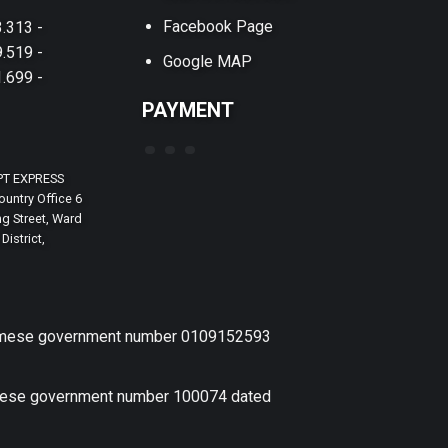
Facebook Page
.313 -
.519 -
Google MAP
.699 -
PAYMENT
PT EXPRESS
untry Office 6
g Street, Ward
District,
etnamese government number 0109152593
amese government number 100074 dated