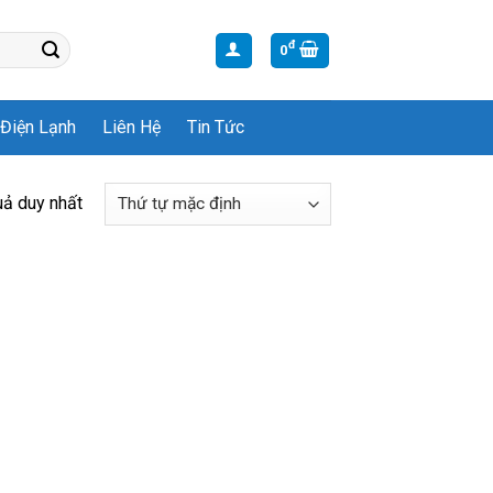
đ
0
Điện Lạnh
Liên Hệ
Tin Tức
uả duy nhất