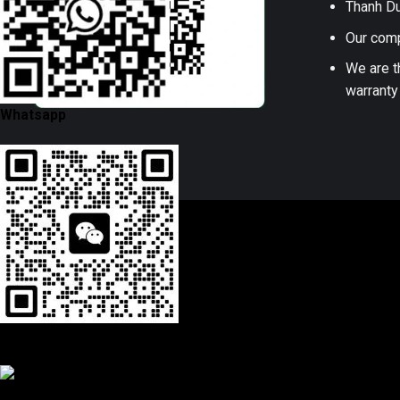
Thanh Du
Our comp
We are t
warranty
Whatsapp
Wechat
Kakaotalk