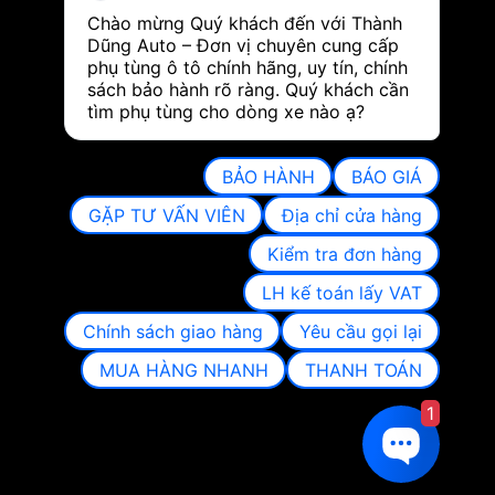
Chào mừng Quý khách đến với Thành 
Dũng Auto – Đơn vị chuyên cung cấp 
phụ tùng ô tô chính hãng, uy tín, chính 
sách bảo hành rõ ràng. Quý khách cần 
tìm phụ tùng cho dòng xe nào ạ?
BẢO HÀNH
BÁO GIÁ
GẶP TƯ VẤN VIÊN
Địa chỉ cửa hàng
Kiểm tra đơn hàng
LH kế toán lấy VAT
Chính sách giao hàng
Yêu cầu gọi lại
MUA HÀNG NHANH
THANH TOÁN
1