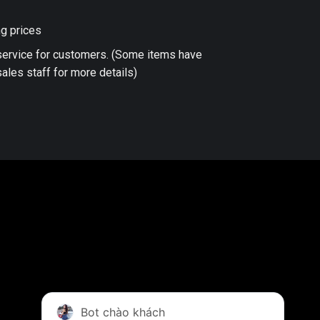
ng prices
 service for customers. (Some items have
ales staff for more details)
Bot chào khách