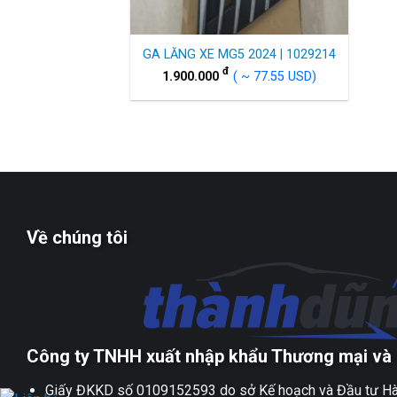
GA LĂNG XE MG5 2024 | 1029214
đ
1.900.000
( ~ 77.55 USD)
Về chúng tôi
Công ty TNHH xuất nhập khẩu Thương mại và 
Giấy ĐKKD số 0109152593 do sở Kế hoạch và Đầu tư Hà