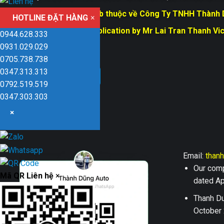
Bản quyền trang web thuộc về Công Ty TNHH Thành
HOTLINE ĐẶT HÀNG
×
Responsible for Publication by Mr Lai Tran Thanh Vi
0944.628.333
Dũng company
0931.029.029
0705.738.738
0347.313.313
0792.519.519
0347.303.303
×
Email:
than
Our comp
Mã QR Liên hệ
×
dated Apr
Thanh Du
October 