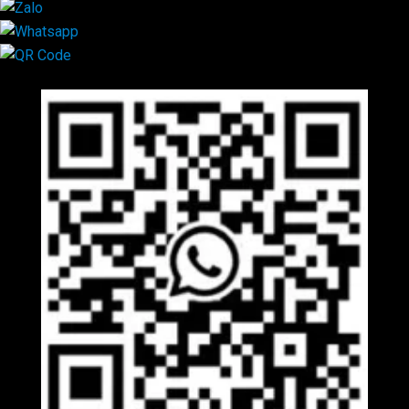
Mã QR Liên hệ
×