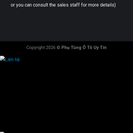
or you can consult the sales staff for more details)
Copyright 2026 ©
Phụ Tùng Ô Tô Uy Tín
HOTLINE ĐẶT HÀNG
×
0944.628.333
0931.029.029
0705.738.738
0347.313.313
0792.519.519
0347.303.303
×