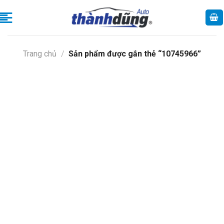
Skip
to
content
Trang chủ
/
Sản phẩm được gắn thẻ “10745966”