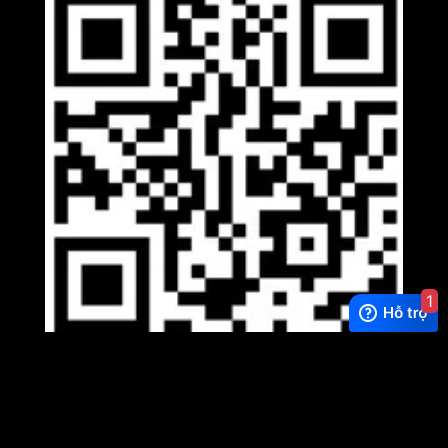
1
Viber
×