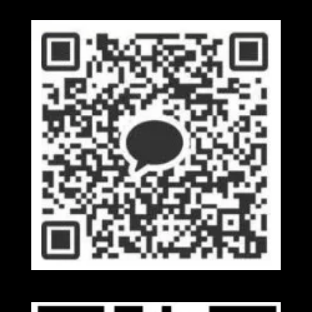
Kakaotalk