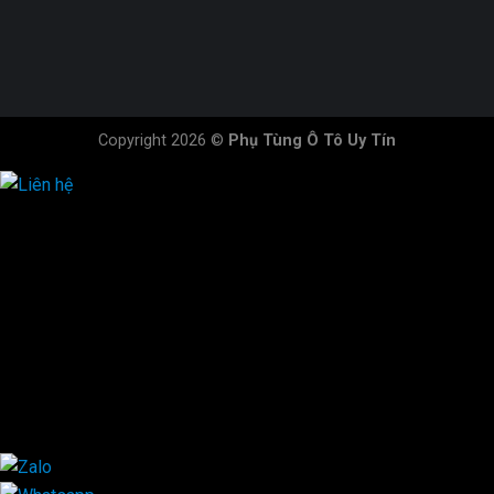
Copyright 2026 ©
Phụ Tùng Ô Tô Uy Tín
HOTLINE ĐẶT HÀNG
×
0944.628.333
0931.029.029
0705.738.738
0347.313.313
0792.519.519
0347.303.303
×