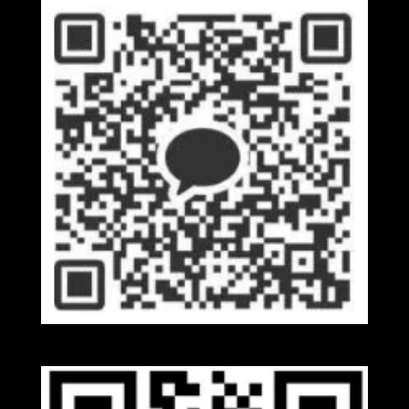
Kakaotalk