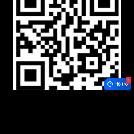
1
Viber
×