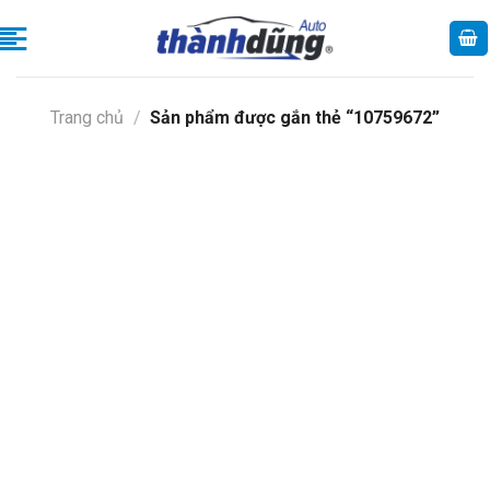
Skip
to
content
Trang chủ
/
Sản phẩm được gắn thẻ “10759672”