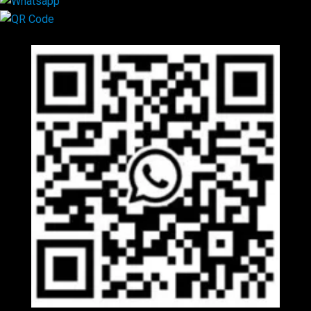
Mã QR Liên hệ
×