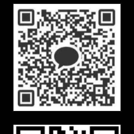
Kakaotalk