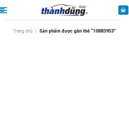
Skip
to
content
Trang chủ
/
Sản phẩm được gắn thẻ “10883953”