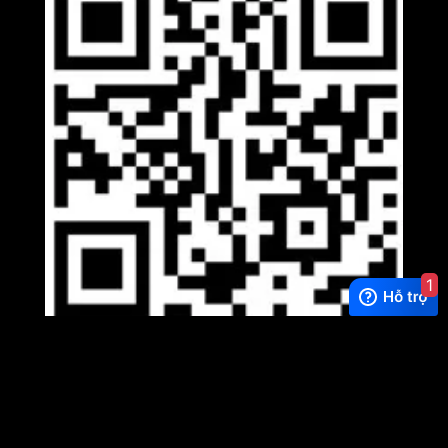
1
Viber
×