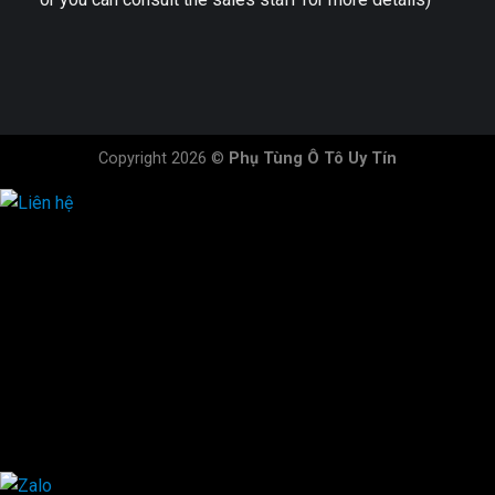
Copyright 2026 ©
Phụ Tùng Ô Tô Uy Tín
HOTLINE ĐẶT HÀNG
×
0944.628.333
0931.029.029
0705.738.738
0347.313.313
0792.519.519
0347.303.303
×