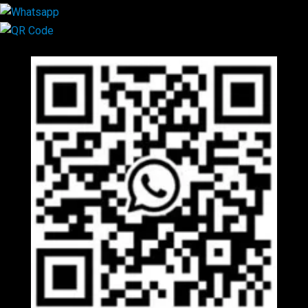
Mã QR Liên hệ
×