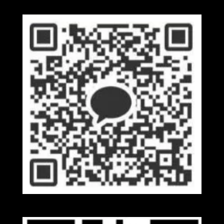
Kakaotalk