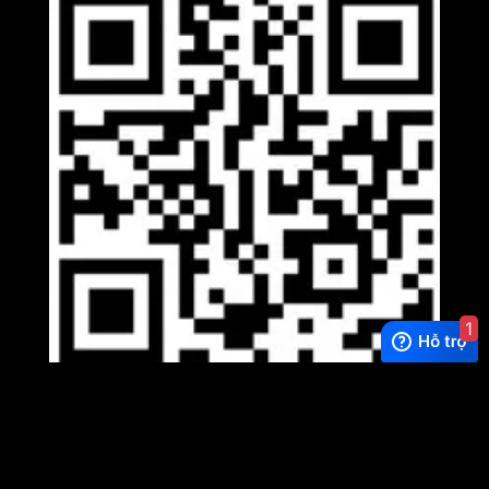
1
Viber
×