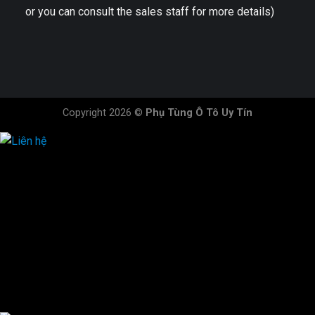
or you can consult the sales staff for more details)
Copyright 2026 ©
Phụ Tùng Ô Tô Uy Tín
HOTLINE ĐẶT HÀNG
×
0944.628.333
0931.029.029
0705.738.738
0347.313.313
0792.519.519
0347.303.303
×