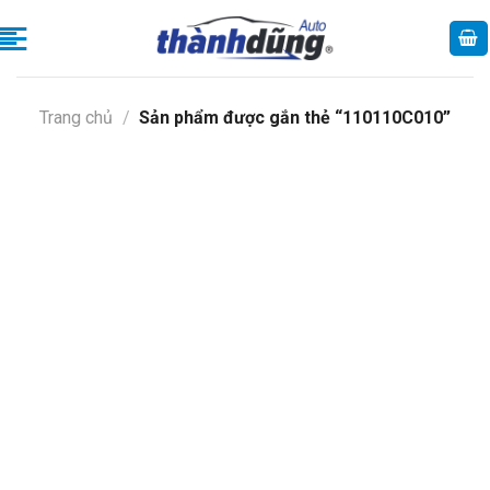
Skip
to
content
Trang chủ
/
Sản phẩm được gắn thẻ “110110C010”