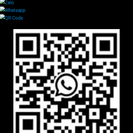
Mã QR Liên hệ
×