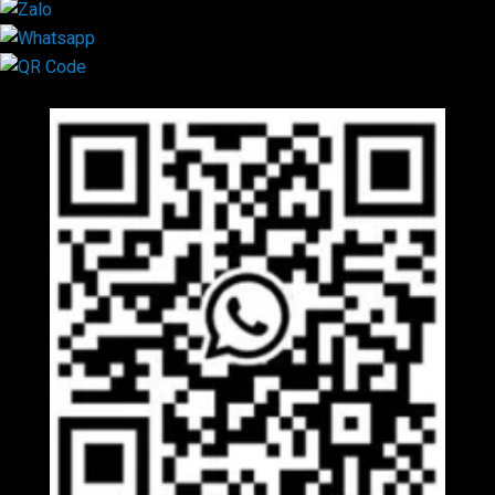
Mã QR Liên hệ
×