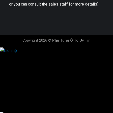
or you can consult the sales staff for more details)
Copyright 2026 ©
Phụ Tùng Ô Tô Uy Tín
HOTLINE ĐẶT HÀNG
×
0944.628.333
0931.029.029
0705.738.738
0347.313.313
0792.519.519
0347.303.303
×