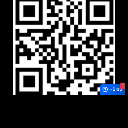
1
Viber
×