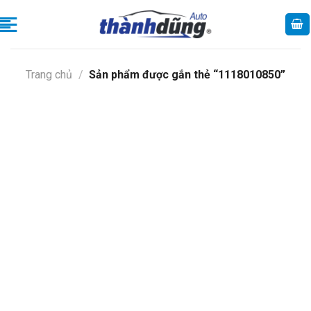
Skip
to
content
Trang chủ
/
Sản phẩm được gắn thẻ “1118010850”