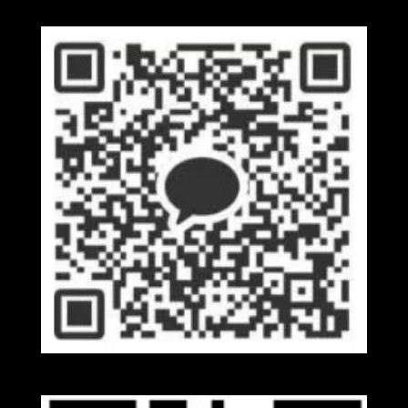
Kakaotalk