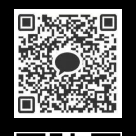
Kakaotalk