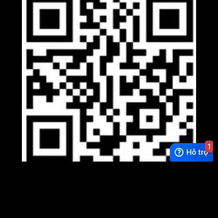
1
Viber
×