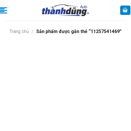
Skip
to
content
Trang chủ
/
Sản phẩm được gắn thẻ “11257541469”