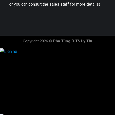
or you can consult the sales staff for more details)
Copyright 2026 ©
Phụ Tùng Ô Tô Uy Tín
HOTLINE ĐẶT HÀNG
×
0944.628.333
0931.029.029
0705.738.738
0347.313.313
0792.519.519
0347.303.303
×