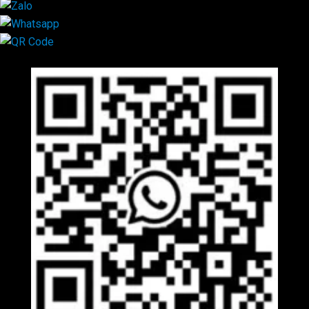
Mã QR Liên hệ
×