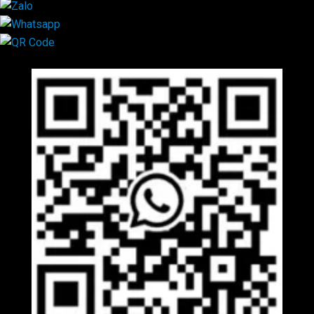
Mã QR Liên hệ
×