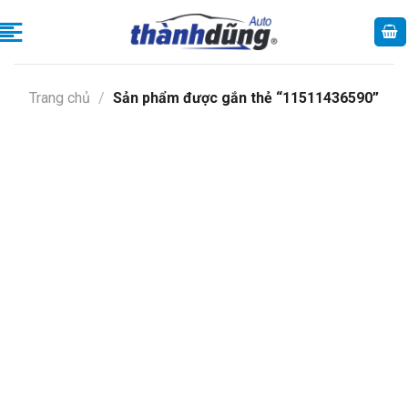
Skip
to
content
Trang chủ
/
Sản phẩm được gắn thẻ “11511436590”