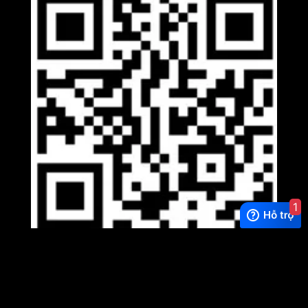
1
Viber
×