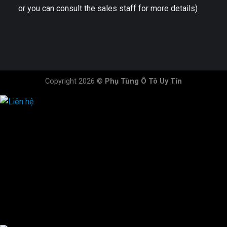
or you can consult the sales staff for more details)
Copyright 2026 ©
Phụ Tùng Ô Tô Uy Tín
HOTLINE ĐẶT HÀNG
×
0944.628.333
0931.029.029
0705.738.738
0347.313.313
0792.519.519
0347.303.303
×