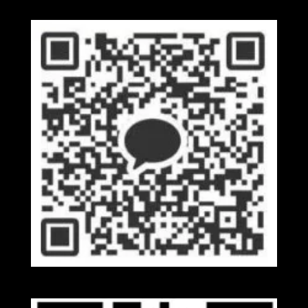
Kakaotalk