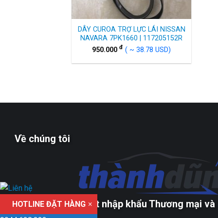
DÂY CUROA TRỢ LỰC LÁI NISSAN
NAVARA 7PK1660 | 117205152R
đ
950.000
( ~ 38.78 USD)
Về chúng tôi
Công ty TNHH xuất nhập khẩu Thương mại và 
HOTLINE ĐẶT HÀNG
×