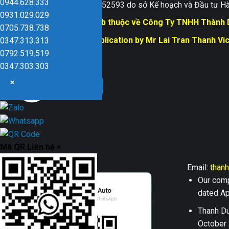
0944.628.333
Giấy ĐKKD số 0109152593 do sở Kế hoạch và Đầu tư Hà
0931.029.029
Bản quyền trang web thuộc về Công Ty TNHH Thành
0705.738.738
Responsible for Publication by Mr Lai Tran Thanh Vi
0347.313.313
Dũng company
0792.519.519
0347.303.303
×
Mã QR Liên hệ
×
Email:
than
Our comp
dated Apr
Thanh Du
October 