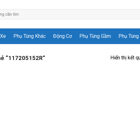
 Xe
Phụ Tùng Khác
Động Cơ
Phụ Tùng Gầm
Phụ Tùng 
Hiển thị kết q
hẻ “117205152R”