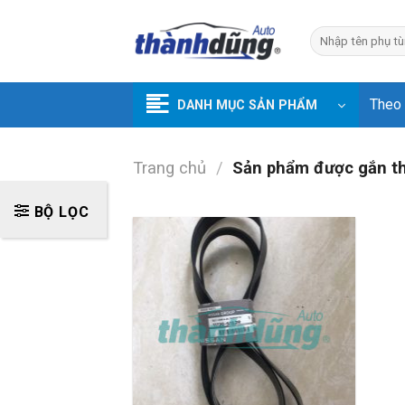
Skip
to
Tìm
kiếm:
content
Theo
DANH MỤC SẢN PHẨM
Trang chủ
/
Sản phẩm được gắn t
BỘ LỌC