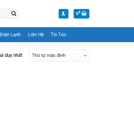
đ
0
Điện Lạnh
Liên Hệ
Tin Tức
uả duy nhất