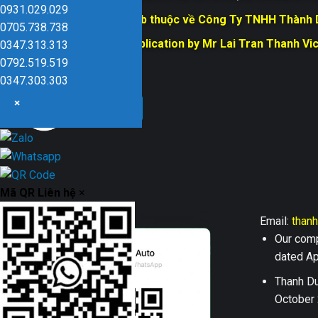
0931.029.029
Bản quyền trang web thuộc về Công Ty TNHH Thành
0705.738.738
Responsible for Publication by Mr Lai Tran Thanh Vi
0347.313.313
Dũng company
0792.519.519
0347.303.303
×
Mã QR Liên hệ
×
Email:
than
Our comp
dated Apr
Thanh Du
October 