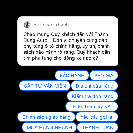
Bot chào khách
Chào mừng Quý khách đến với Thành 
Dũng Auto – Đơn vị chuyên cung cấp 
phụ tùng ô tô chính hãng, uy tín, chính 
sách bảo hành rõ ràng. Quý khách cần 
tìm phụ tùng cho dòng xe nào ạ?
BẢO HÀNH
BÁO GIÁ
GẶP TƯ VẤN VIÊN
Địa chỉ cửa hàng
Kiểm tra đơn hàng
LH kế toán lấy VAT
Chính sách giao hàng
Yêu cầu gọi lại
MUA HÀNG NHANH
THANH TOÁN