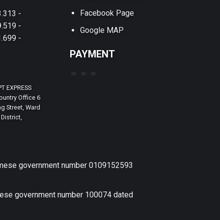
Facebook Page
.313 -
.519 -
Google MAP
.699 -
PAYMENT
PT EXPRESS
untry Office 6
g Street, Ward
District,
etnamese government number 0109152593
amese government number 100074 dated