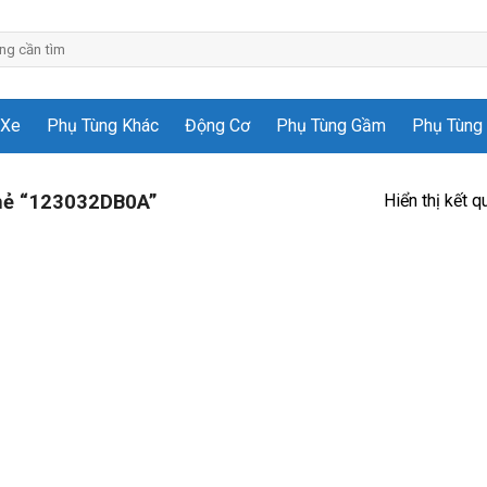
 Xe
Phụ Tùng Khác
Động Cơ
Phụ Tùng Gầm
Phụ Tùng 
Hiển thị kết q
hẻ “123032DB0A”