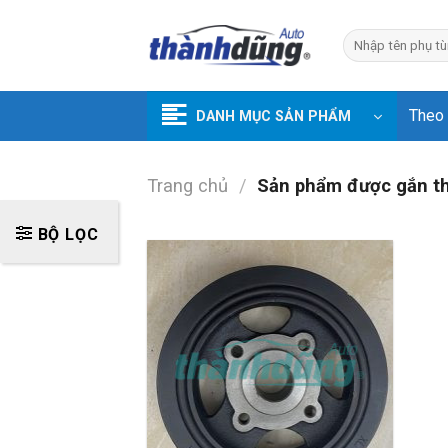
Skip
to
Tìm
kiếm:
content
Theo
DANH MỤC SẢN PHẨM
Trang chủ
/
Sản phẩm được gắn t
BỘ LỌC