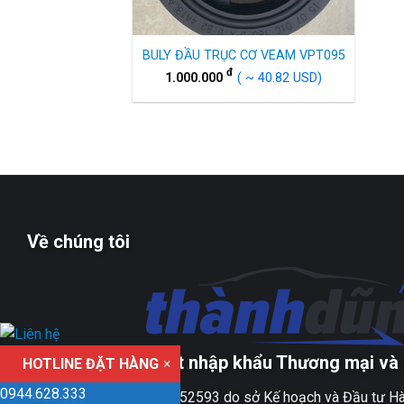
BULY ĐẦU TRỤC CƠ VEAM VPT095
đ
1.000.000
( ~ 40.82 USD)
Về chúng tôi
Công ty TNHH xuất nhập khẩu Thương mại và 
HOTLINE ĐẶT HÀNG
×
0944.628.333
Giấy ĐKKD số 0109152593 do sở Kế hoạch và Đầu tư Hà