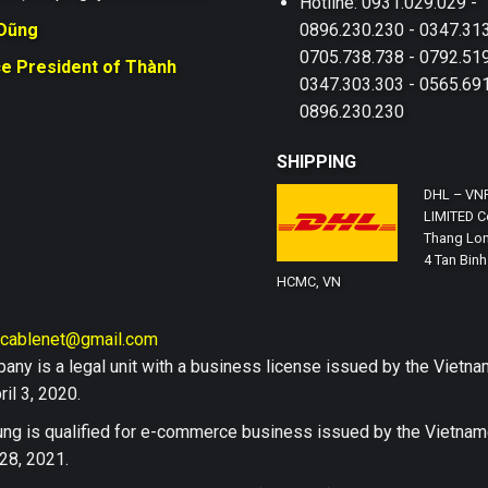
Hotline: 0931.029.029 -
 Dũng
0896.230.230 - 0347.313
0705.738.738 - 0792.519
ce President of Thành
0347.303.303 - 0565.691
0896.230.230
SHIPPING
DHL – VN
LIMITED Co
Thang Lon
4 Tan Binh 
HCMC, VN
hcablenet@gmail.com
any is a legal unit with a business license issued by the Vi
il 3, 2020.
ng is qualified for e-commerce business issued by the Vietn
28, 2021.