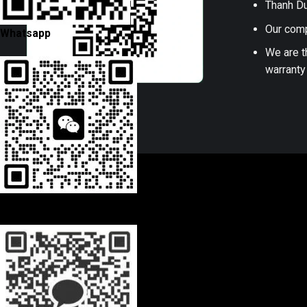
Thanh Du
Our comp
Whatsapp
We are t
warranty
Wechat