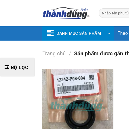
Skip
to
Tìm
kiếm:
content
Theo
DANH MỤC SẢN PHẨM
Trang chủ
/
Sản phẩm được gắn t
BỘ LỌC