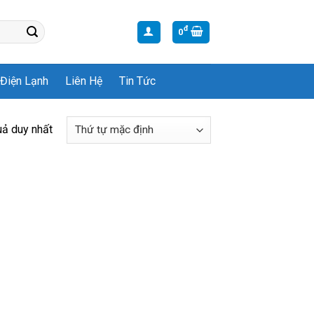
đ
0
Điện Lạnh
Liên Hệ
Tin Tức
uả duy nhất