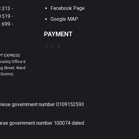
Facebook Page
.313 -
.519 -
Google MAP
.699 -
PAYMENT
PT EXPRESS
untry Office 6
g Street, Ward
District,
etnamese government number 0109152593
amese government number 100074 dated