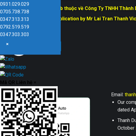
0931.029.029
Bản quyền trang web thuộc về Công Ty TNHH Thành
0705.738.738
Responsible for Publication by Mr Lai Tran Thanh Vi
0347.313.313
Dũng company
0792.519.519
0347.303.303
×
Mã QR Liên hệ
×
Email:
than
Our comp
dated Apr
Thanh Du
October 