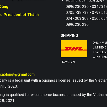
Hotline: 0931.029.029 -
 Dũng
0896.230.230 - 0347.313
0705.738.738 - 0792.519
ce President of Thành
0347.303.303 - 0565.691
0896.230.230
SHIPPING
DHL – VN
LIMITED Co
Thang Lon
4 Tan Binh 
HCMC, VN
hcablenet@gmail.com
any is a legal unit with a business license issued by the Vi
il 3, 2020.
ng is qualified for e-commerce business issued by the Vietn
28, 2021.