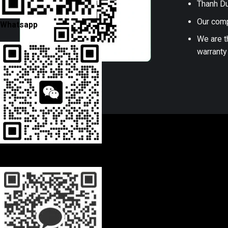
Thanh Du
Our comp
Whatsapp
We are t
warranty
Wechat