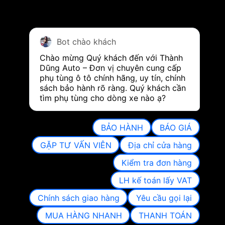
Bot chào khách
Chào mừng Quý khách đến với Thành 
Dũng Auto – Đơn vị chuyên cung cấp 
phụ tùng ô tô chính hãng, uy tín, chính 
sách bảo hành rõ ràng. Quý khách cần 
tìm phụ tùng cho dòng xe nào ạ?
BẢO HÀNH
BÁO GIÁ
GẶP TƯ VẤN VIÊN
Địa chỉ cửa hàng
Kiểm tra đơn hàng
LH kế toán lấy VAT
Chính sách giao hàng
Yêu cầu gọi lại
MUA HÀNG NHANH
THANH TOÁN