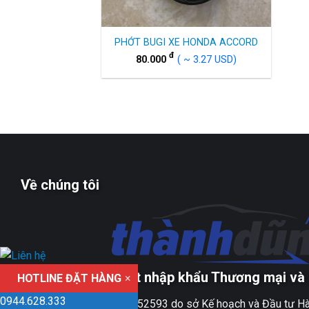
PHỚT BUGI XE HONDA ACCORD
đ
80.000
( ~ 3.27 USD)
Về chúng tôi
Công ty TNHH xuất nhập khẩu Thương mại và 
HOTLINE ĐẶT HÀNG
×
0944.628.333
Giấy ĐKKD số 0109152593 do sở Kế hoạch và Đầu tư Hà