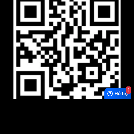
1
Viber
×