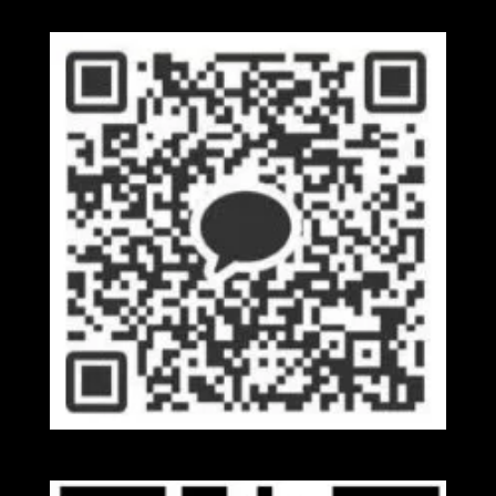
Kakaotalk