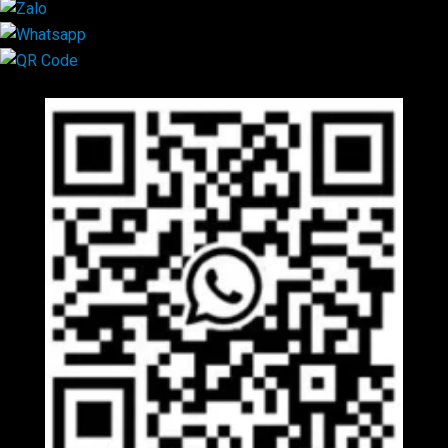
Mã QR Liên hệ
×