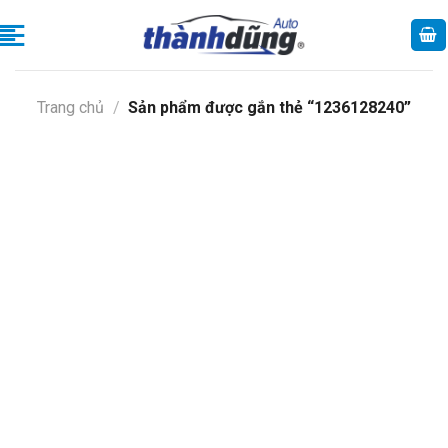
Skip
to
content
Trang chủ
/
Sản phẩm được gắn thẻ “1236128240”