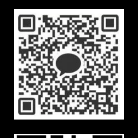
Kakaotalk