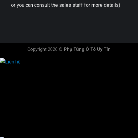
or you can consult the sales staff for more details)
Copyright 2026 ©
Phụ Tùng Ô Tô Uy Tín
HOTLINE ĐẶT HÀNG
×
0944.628.333
0931.029.029
0705.738.738
0347.313.313
0792.519.519
0347.303.303
×