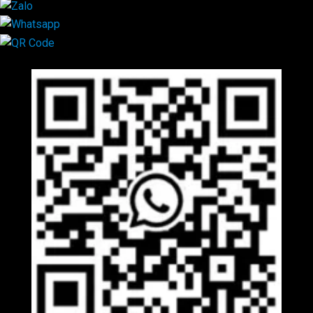
Mã QR Liên hệ
×