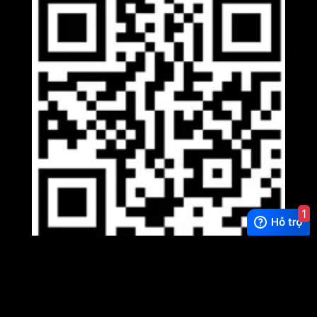
1
Viber
×