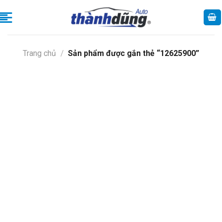
Skip
to
content
Trang chủ
/
Sản phẩm được gắn thẻ “12625900”