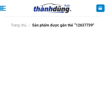
Skip
to
content
Trang chủ
/
Sản phẩm được gắn thẻ “12637739”