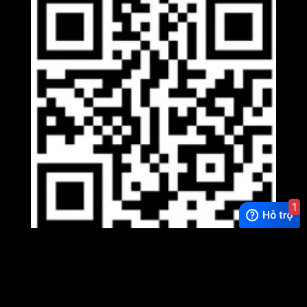
1
Viber
×