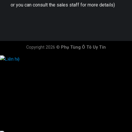
or you can consult the sales staff for more details)
Copyright 2026 ©
Phụ Tùng Ô Tô Uy Tín
HOTLINE ĐẶT HÀNG
×
0944.628.333
0931.029.029
0705.738.738
0347.313.313
0792.519.519
0347.303.303
×