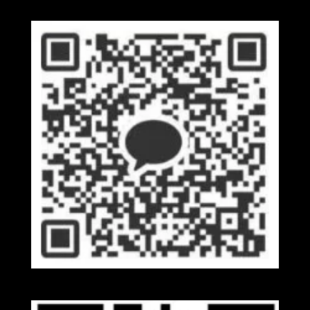
Kakaotalk