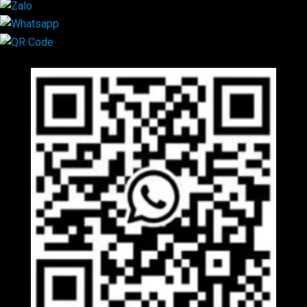
Mã QR Liên hệ
×