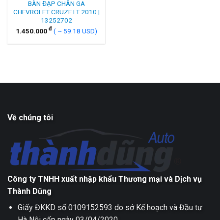
BÀN ĐẠP CHÂN GA
CHEVROLET CRUZE LT 2010 |
13252702
đ
1.450.000
( ~ 59.18 USD)
Về chúng tôi
Công ty TNHH xuất nhập khẩu Thương mại và Dịch vụ
Thành Dũng
Giấy ĐKKD số 0109152593 do sở Kế hoạch và Đầu tư
Hà Nội cấp ngày 03/04/2020