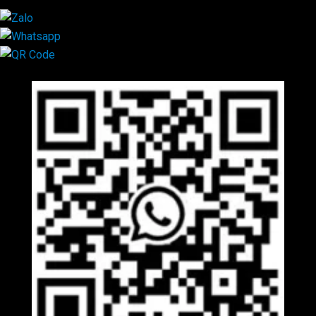
Mã QR Liên hệ
×