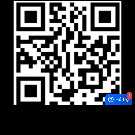
1
Viber
×