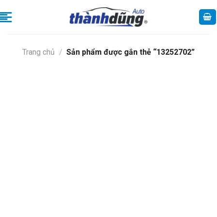
Skip
to
content
Trang chủ
/
Sản phẩm được gắn thẻ “13252702”