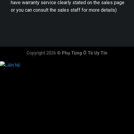
have warranty service clearly stated on the sales page
or you can consult the sales staff for more details)
Copyright 2026 ©
Phụ Tùng Ô Tô Uy Tín
HOTLINE ĐẶT HÀNG
×
0944.628.333
0931.029.029
0705.738.738
0347.313.313
0792.519.519
0347.303.303
×