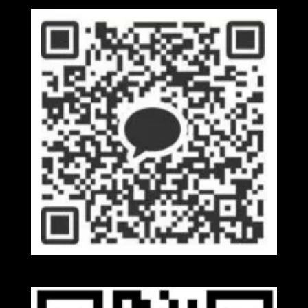
Kakaotalk