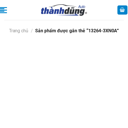
Skip
to
content
Trang chủ
/
Sản phẩm được gắn thẻ “13264-3XN0A”