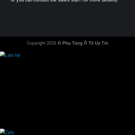
Copyright 2026 ©
Phụ Tùng Ô Tô Uy Tín
HOTLINE ĐẶT HÀNG
×
0944.628.333
0931.029.029
0705.738.738
0347.313.313
0792.519.519
0347.303.303
×