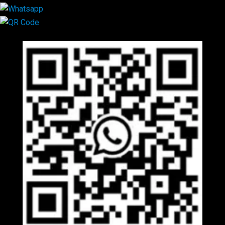
Mã QR Liên hệ
×