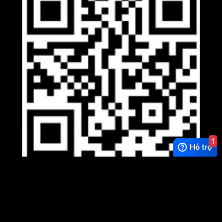
1
Viber
×