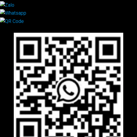
Mã QR Liên hệ
×