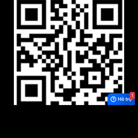
1
Viber
×