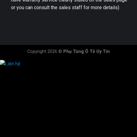
or you can consult the sales staff for more details)
Copyright 2026 ©
Phụ Tùng Ô Tô Uy Tín
HOTLINE ĐẶT HÀNG
×
0944.628.333
0931.029.029
0705.738.738
0347.313.313
0792.519.519
0347.303.303
×