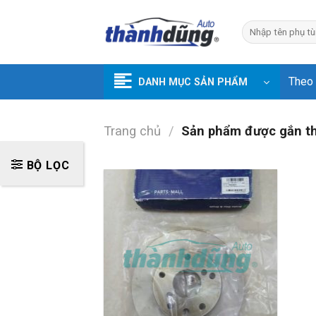
Skip
to
Tìm
kiếm:
content
Theo
DANH MỤC SẢN PHẨM
Trang chủ
/
Sản phẩm được gắn th
BỘ LỌC