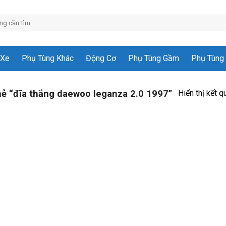
 Xe
Phụ Tùng Khác
Động Cơ
Phụ Tùng Gầm
Phụ Tùng 
Hiển thị kết q
ẻ “đĩa thắng daewoo leganza 2.0 1997”