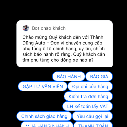
Bot chào khách
Chào mừng Quý khách đến với Thành 
Dũng Auto – Đơn vị chuyên cung cấp 
phụ tùng ô tô chính hãng, uy tín, chính 
sách bảo hành rõ ràng. Quý khách cần 
tìm phụ tùng cho dòng xe nào ạ?
BẢO HÀNH
BÁO GIÁ
GẶP TƯ VẤN VIÊN
Địa chỉ cửa hàng
Kiểm tra đơn hàng
LH kế toán lấy VAT
Chính sách giao hàng
Yêu cầu gọi lại
MUA HÀNG NHANH
THANH TOÁN