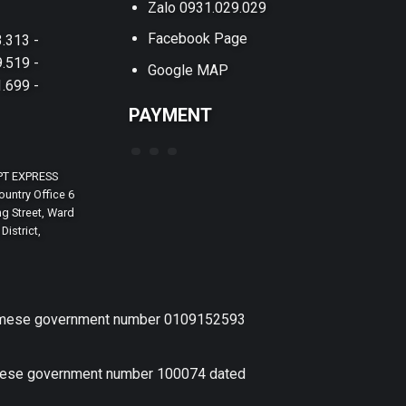
Zalo 0931.029.029
Facebook Page
.313 -
.519 -
Google MAP
.699 -
PAYMENT
PT EXPRESS
untry Office 6
g Street, Ward
District,
etnamese government number 0109152593
amese government number 100074 dated