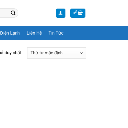
đ
0
Điện Lạnh
Liên Hệ
Tin Tức
uả duy nhất