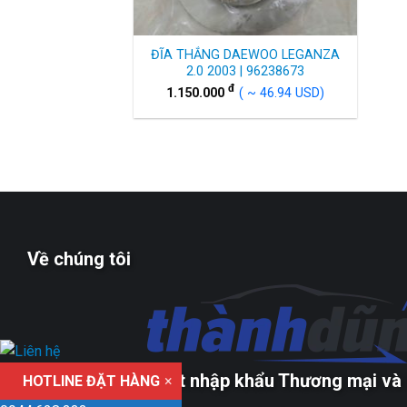
ĐĨA THẮNG DAEWOO LEGANZA
2.0 2003 | 96238673
đ
1.150.000
( ~ 46.94 USD)
Về chúng tôi
Công ty TNHH xuất nhập khẩu Thương mại và 
HOTLINE ĐẶT HÀNG
×