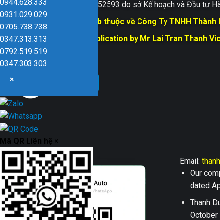
0944.628.333
Giấy ĐKKD số 0109152593 do sở Kế hoạch và Đầu tư Hà
0931.029.029
Bản quyền trang web thuộc về Công Ty TNHH Thành
0705.738.738
Responsible for Publication by Mr Lai Tran Thanh Vi
0347.313.313
Dũng company
0792.519.519
0347.303.303
×
Mã QR Liên hệ
×
Email:
than
Our comp
dated Apr
Thanh Du
October 