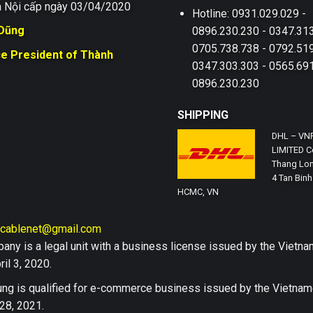
 Nội cấp ngày 03/04/2020
Hotline: 0931.029.029 -
 Dũng
0896.230.230 - 0347.313
0705.738.738 - 0792.519
ce President of Thành
0347.303.303 - 0565.691
0896.230.230
SHIPPING
DHL – VN
LIMITED Co
Thang Lon
4 Tan Binh 
HCMC, VN
hcablenet@gmail.com
any is a legal unit with a business license issued by the Vi
il 3, 2020.
ng is qualified for e-commerce business issued by the Vietn
28, 2021.