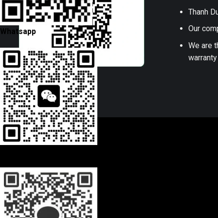
Thanh Du
Our comp
Whatsapp
We are t
warranty
Wechat