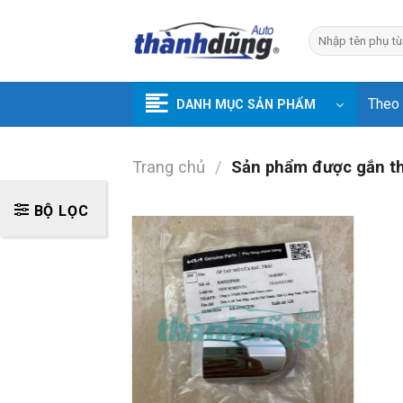
Skip
to
Tìm
kiếm:
content
Theo
DANH MỤC SẢN PHẨM
Trang chủ
/
Sản phẩm được gắn thẻ
BỘ LỌC