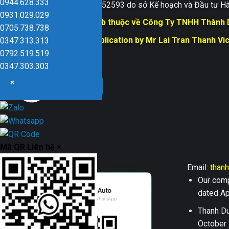
0944.628.333
Giấy ĐKKD số 0109152593 do sở Kế hoạch và Đầu tư Hà
0931.029.029
Bản quyền trang web thuộc về Công Ty TNHH Thành
0705.738.738
Responsible for Publication by Mr Lai Tran Thanh Vi
0347.313.313
Dũng company
0792.519.519
0347.303.303
×
Mã QR Liên hệ
×
Email:
than
Our comp
dated Apr
Thanh Du
October 