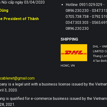
 Nội cấp ngày 03/04/2020
Hotline: 0931.029.029 -
 Dũng
0896.230.230 - 0347.313
0705.738.738 - 0792.519
ce President of Thành
0347.303.303 - 0565.691
0896.230.230
SHIPPING
DHL – VN
LIMITED Co
Thang Lon
4 Tan Binh 
HCMC, VN
hcablenet@gmail.com
any is a legal unit with a business license issued by the Vi
il 3, 2020.
ng is qualified for e-commerce business issued by the Vietn
28, 2021.