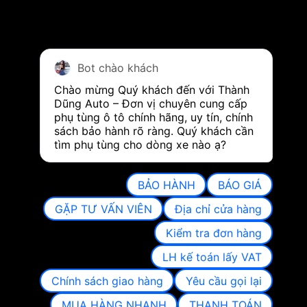
Bot chào khách
Chào mừng Quý khách đến với Thành 
Dũng Auto – Đơn vị chuyên cung cấp 
phụ tùng ô tô chính hãng, uy tín, chính 
sách bảo hành rõ ràng. Quý khách cần 
tìm phụ tùng cho dòng xe nào ạ?
BẢO HÀNH
BÁO GIÁ
GẶP TƯ VẤN VIÊN
Địa chỉ cửa hàng
Kiểm tra đơn hàng
LH kế toán lấy VAT
Chính sách giao hàng
Yêu cầu gọi lại
MUA HÀNG NHANH
THANH TOÁN