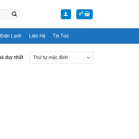
đ
0
Điện Lạnh
Liên Hệ
Tin Tức
uả duy nhất