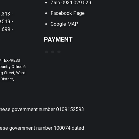
Zalo 0931.029.029
Facebook Page
.313 -
.519 -
Google MAP
.699 -
PAYMENT
PT EXPRESS
untry Office 6
g Street, Ward
District,
etnamese government number 0109152593
amese government number 100074 dated