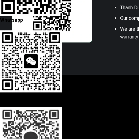
Thanh Du
Our comp
Whatsapp
We are t
warranty
Wechat