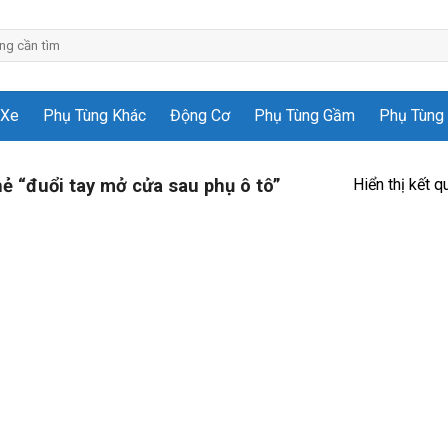
 Xe
Phụ Tùng Khác
Động Cơ
Phụ Tùng Gầm
Phụ Tùng 
Hiển thị kết q
 “đuổi tay mở cửa sau phụ ô tô”