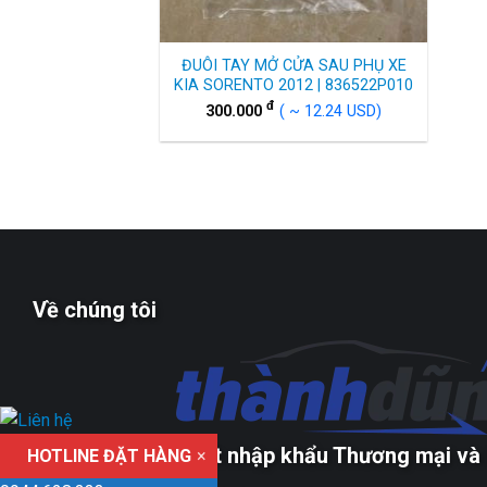
ĐUÔI TAY MỞ CỬA SAU PHỤ XE
KIA SORENTO 2012 | 836522P010
đ
300.000
( ~ 12.24 USD)
Về chúng tôi
Công ty TNHH xuất nhập khẩu Thương mại và 
HOTLINE ĐẶT HÀNG
×