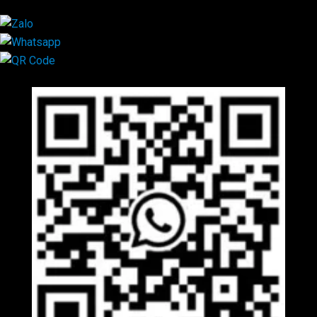
Mã QR Liên hệ
×