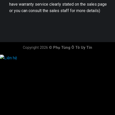
have warranty service clearly stated on the sales page
or you can consult the sales staff for more details)
Copyright 2026 ©
Phụ Tùng Ô Tô Uy Tín
HOTLINE ĐẶT HÀNG
×
0944.628.333
0931.029.029
0705.738.738
0347.313.313
0792.519.519
0347.303.303
×