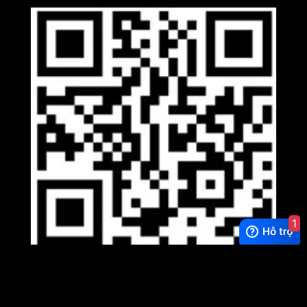
1
Viber
×