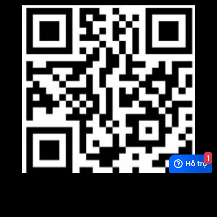
1
Viber
×