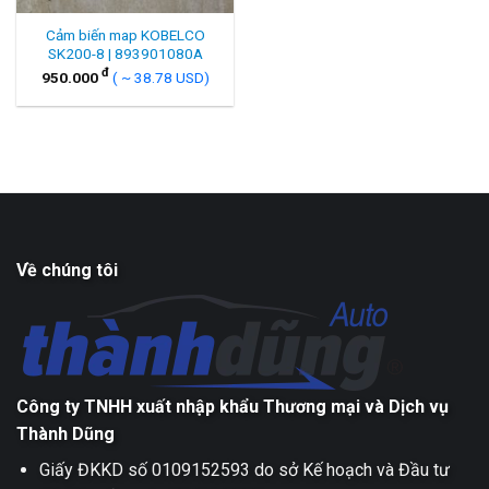
Cảm biến map KOBELCO
SK200-8 | 893901080A
đ
950.000
( ~ 38.78 USD)
Về chúng tôi
Công ty TNHH xuất nhập khẩu Thương mại và Dịch vụ
Thành Dũng
Giấy ĐKKD số 0109152593 do sở Kế hoạch và Đầu tư