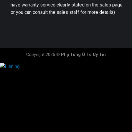
have warranty service clearly stated on the sales page
or you can consult the sales staff for more details)
Copyright 2026 ©
Phụ Tùng Ô Tô Uy Tín
HOTLINE ĐẶT HÀNG
×
0944.628.333
0931.029.029
0705.738.738
0347.313.313
0792.519.519
0347.303.303
×