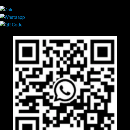
Mã QR Liên hệ
×