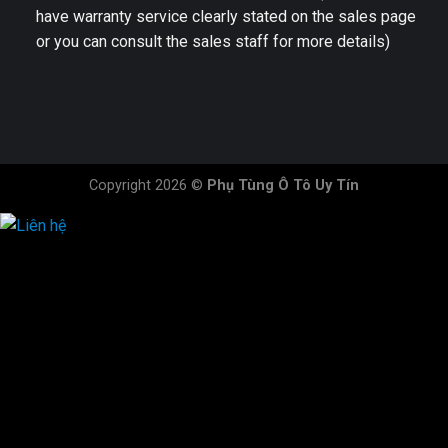
have warranty service clearly stated on the sales page
or you can consult the sales staff for more details)
Copyright 2026 ©
Phụ Tùng Ô Tô Uy Tín
HOTLINE ĐẶT HÀNG
×
0944.628.333
0931.029.029
0705.738.738
0347.313.313
0792.519.519
0347.303.303
×