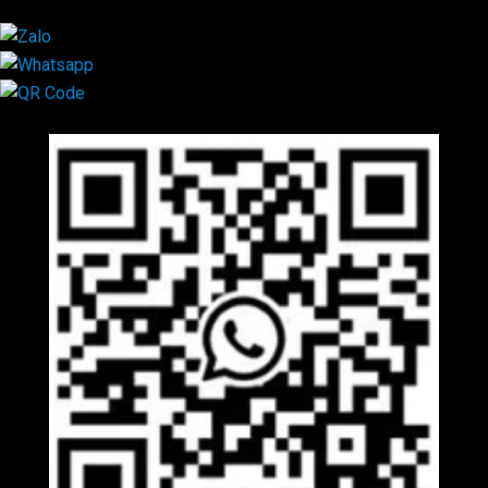
Mã QR Liên hệ
×