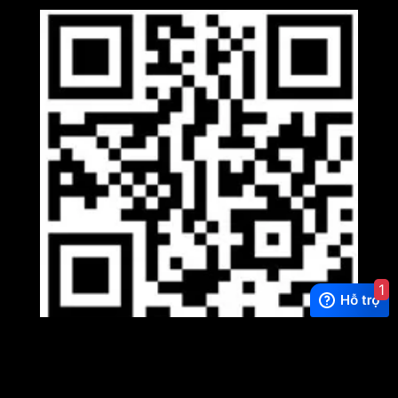
1
Viber
×