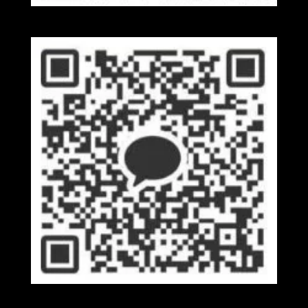
Wechat
Kakaotalk