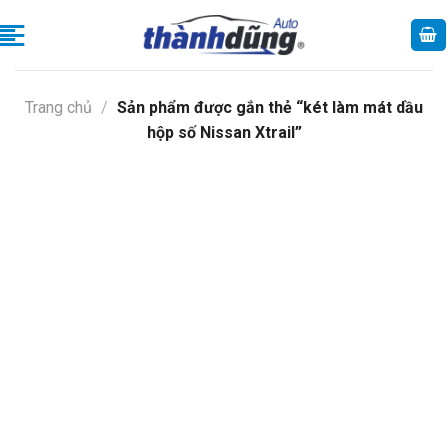
Skip
to
content
Trang chủ
/
Sản phẩm được gắn thẻ “két làm mát dầu
hộp số Nissan Xtrail”