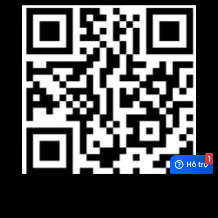
1
Viber
×