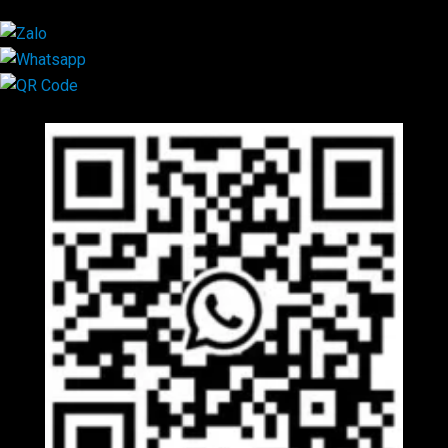
Mã QR Liên hệ
×