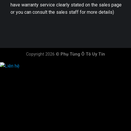
have warranty service clearly stated on the sales page
or you can consult the sales staff for more details)
Copyright 2026 ©
Phụ Tùng Ô Tô Uy Tín
HOTLINE ĐẶT HÀNG
×
0944.628.333
0931.029.029
0705.738.738
0347.313.313
0792.519.519
0347.303.303
×