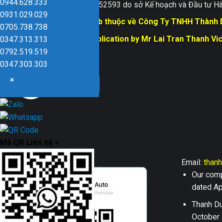
0944.628.333
Giấy ĐKKD số 0109152593 do sở Kế hoạch và Đầu tư Hà
0931.029.029
Bản quyền trang web thuộc về Công Ty TNHH Thành
0705.738.738
Responsible for Publication by Mr Lai Tran Thanh Vi
0347.313.313
Dũng company
0792.519.519
0347.303.303
×
Mã QR Liên hệ
×
Email:
than
Our comp
dated Apr
Thanh Du
October 