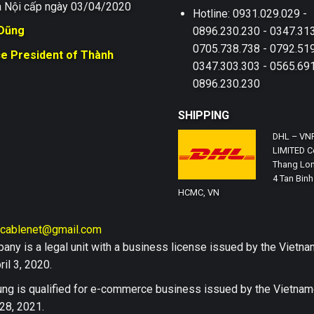
 Nội cấp ngày 03/04/2020
Hotline: 0931.029.029 -
 Dũng
0896.230.230 - 0347.313
0705.738.738 - 0792.519
ce President of Thành
0347.303.303 - 0565.691
0896.230.230
SHIPPING
DHL – VN
LIMITED Co
Thang Lon
4 Tan Binh 
HCMC, VN
hcablenet@gmail.com
any is a legal unit with a business license issued by the Vi
il 3, 2020.
ng is qualified for e-commerce business issued by the Vietn
28, 2021.