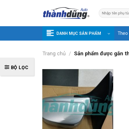
Skip
to
Tìm
kiếm:
content
Theo
DANH MỤC SẢN PHẨM
Trang chủ
/
Sản phẩm được gắn thẻ
BỘ LỌC