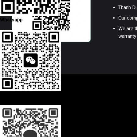
Thanh Du
Our comp
Whatsapp
We are t
warranty
Wechat