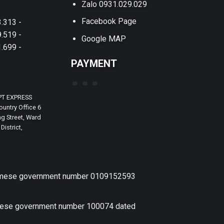
Zalo 0931.029.029
Facebook Page
.313 -
.519 -
Google MAP
.699 -
PAYMENT
PT EXPRESS
untry Office 6
g Street, Ward
District,
etnamese government number 0109152593
amese government number 100074 dated