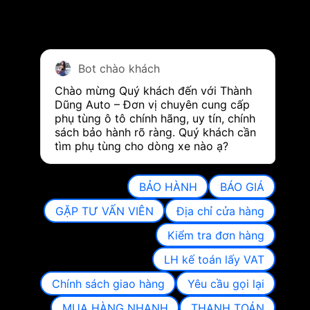
Bot chào khách
Chào mừng Quý khách đến với Thành 
Dũng Auto – Đơn vị chuyên cung cấp 
phụ tùng ô tô chính hãng, uy tín, chính 
sách bảo hành rõ ràng. Quý khách cần 
tìm phụ tùng cho dòng xe nào ạ?
BẢO HÀNH
BÁO GIÁ
GẶP TƯ VẤN VIÊN
Địa chỉ cửa hàng
Kiểm tra đơn hàng
LH kế toán lấy VAT
Chính sách giao hàng
Yêu cầu gọi lại
MUA HÀNG NHANH
THANH TOÁN