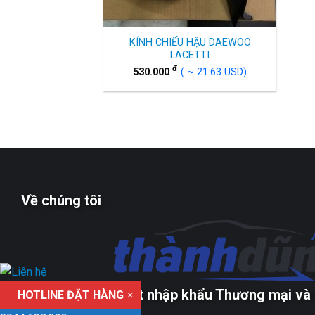
KÍNH CHIẾU HẬU DAEWOO
LACETTI
đ
530.000
( ~ 21.63 USD)
Về chúng tôi
Công ty TNHH xuất nhập khẩu Thương mại và 
HOTLINE ĐẶT HÀNG
×