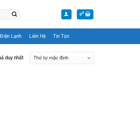
đ
0
Điện Lạnh
Liên Hệ
Tin Tức
uả duy nhất