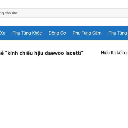
 Xe
Phụ Tùng Khác
Động Cơ
Phụ Tùng Gầm
Phụ Tùng 
Hiển thị kết q
 “kính chiếu hậu daewoo lacetti”