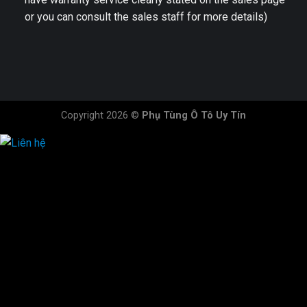
or you can consult the sales staff for more details)
Copyright 2026 ©
Phụ Tùng Ô Tô Uy Tín
HOTLINE ĐẶT HÀNG
×
0944.628.333
0931.029.029
0705.738.738
0347.313.313
0792.519.519
0347.303.303
×