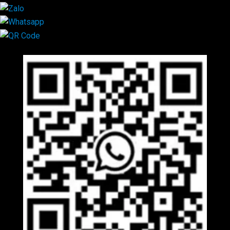
Mã QR Liên hệ
×