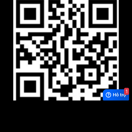
1
Viber
×