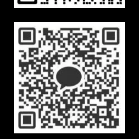
Wechat
Kakaotalk