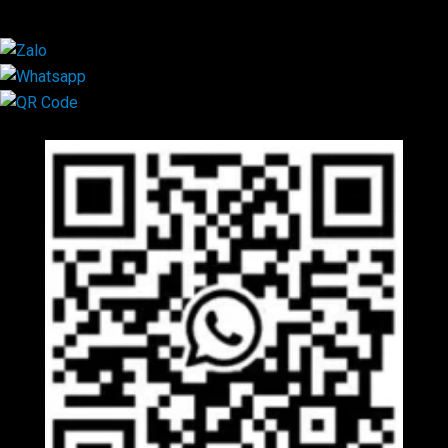
×
Mã QR Liên hệ
×