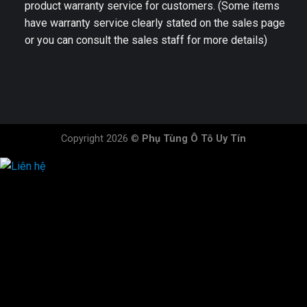
product warranty service for customers. (Some items
have warranty service clearly stated on the sales page
or you can consult the sales staff for more details)
Copyright 2026 ©
Phụ Tùng Ô Tô Uy Tín
HOTLINE ĐẶT HÀNG
×
0944.628.333
0931.029.029
0705.738.738
0347.313.313
0792.519.519
0347.303.303