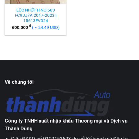
LỌC NHỚT HINO 500
FC9JJ7A 2017-2023 |
15613EV024
đ
600.000
( ~ 24.49 USD)
Về chúng tôi
Công ty TNHH xuất nhập khẩu Thương mại và Dịch vụ
Thành Dũng
Giấy ĐKKD số 0109152593 do sở Kế hoạch và Đầu tư