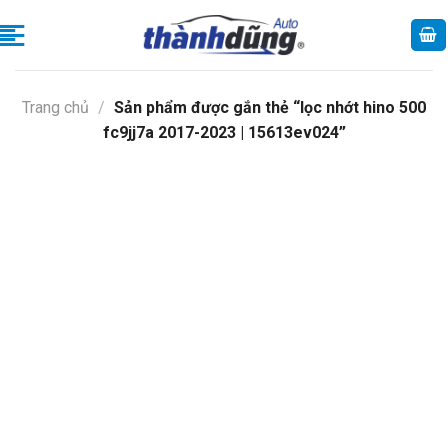
Skip
to
content
Trang chủ
/
Sản phẩm được gắn thẻ “lọc nhớt hino 500
fc9jj7a 2017-2023 | 15613ev024”