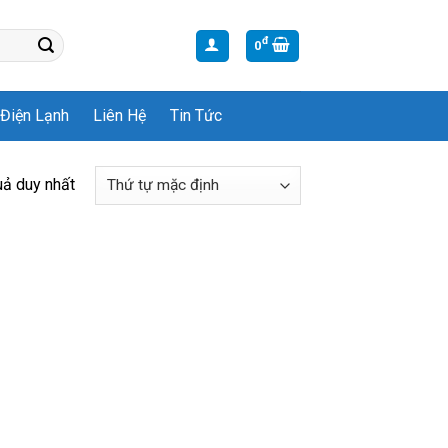
đ
0
Điện Lạnh
Liên Hệ
Tin Tức
uả duy nhất