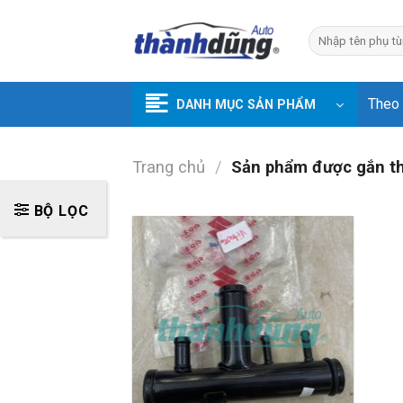
Skip
to
Tìm
kiếm:
content
Theo
DANH MỤC SẢN PHẨM
Trang chủ
/
Sản phẩm được gắn thẻ
BỘ LỌC