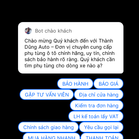
Bot chào khách
Chào mừng Quý khách đến với Thành 
Dũng Auto – Đơn vị chuyên cung cấp 
phụ tùng ô tô chính hãng, uy tín, chính 
sách bảo hành rõ ràng. Quý khách cần 
tìm phụ tùng cho dòng xe nào ạ?
BẢO HÀNH
BÁO GIÁ
GẶP TƯ VẤN VIÊN
Địa chỉ cửa hàng
Kiểm tra đơn hàng
LH kế toán lấy VAT
Chính sách giao hàng
Yêu cầu gọi lại
MUA HÀNG NHANH
THANH TOÁN