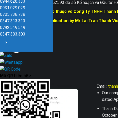
0944.628.333
Giấy ĐKKD số 0109152593 do sở Kế hoạch và Đầu tư Hà
0931.029.029
Bản quyền trang web thuộc về Công Ty TNHH Thành
0705.738.738
Responsible for Publication by Mr Lai Tran Thanh Vi
0347.313.313
Dũng company
0792.519.519
0347.303.303
×
Mã QR Liên hệ
×
Email:
than
Our comp
dated Apr
Thanh Du
October 