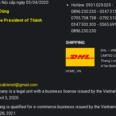
 Nội cấp ngày 03/04/2020
Hotline: 0931.029.029 -
 Dũng
0896.230.230 - 0347.313
0705.738.738 - 0792.519
ce President of Thành
0347.303.303 - 0565.691
0896.230.230
SHIPPING
DHL – VN
LIMITED Co
Thang Lon
4 Tan Binh 
HCMC, VN
hcablenet@gmail.com
any is a legal unit with a business license issued by the Vi
il 3, 2020.
ng is qualified for e-commerce business issued by the Vietn
28, 2021.