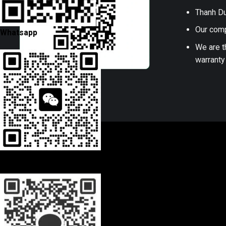
Thanh Du
Our comp
Whatsapp
We are t
warranty
Wechat