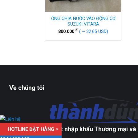
ỐNG CHIA NƯỚC VÀO ĐỘNG CƠ
SUZUKI VITARA
đ
800.000
( ~ 32.65 USD)
Về chúng tôi
Công ty TNHH xuất nhập khẩu Thương mại và 
HOTLINE ĐẶT HÀNG
×