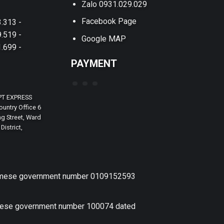
Zalo 0931.029.029
Facebook Page
.313 -
.519 -
Google MAP
.699 -
PAYMENT
PT EXPRESS
untry Office 6
g Street, Ward
District,
etnamese government number 0109152593
amese government number 100074 dated