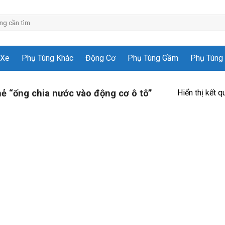
 Xe
Phụ Tùng Khác
Động Cơ
Phụ Tùng Gầm
Phụ Tùng 
Hiển thị kết q
 “ống chia nước vào động cơ ô tô”