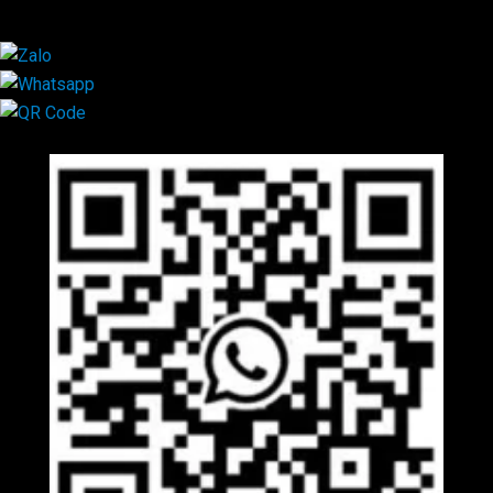
×
Mã QR Liên hệ
×