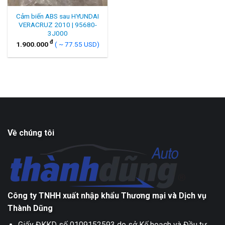
Cảm biến ABS sau HYUNDAI
VERACRUZ 2010 | 95680-
3J000
đ
1.900.000
( ~ 77.55 USD)
Về chúng tôi
Công ty TNHH xuất nhập khẩu Thương mại và Dịch vụ
Thành Dũng
Giấy ĐKKD số 0109152593 do sở Kế hoạch và Đầu tư