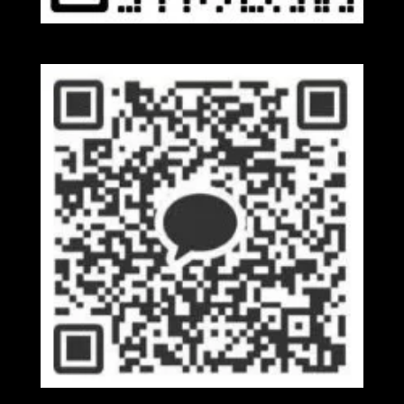
Wechat
Kakaotalk