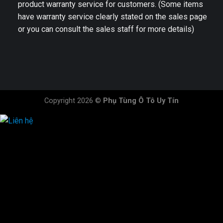
product warranty service for customers. (Some items
have warranty service clearly stated on the sales page
or you can consult the sales staff for more details)
Copyright 2026 ©
Phụ Tùng Ô Tô Uy Tín
HOTLINE ĐẶT HÀNG
×
0944.628.333
0931.029.029
0705.738.738
0347.313.313
0792.519.519
0347.303.303