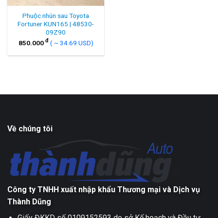
Phuộc nhún sau Toyota
Fortuner KUN165 | 48530-
09Z90
đ
850.000
( ~ 34.69 USD)
Về chúng tôi
Công ty TNHH xuất nhập khẩu Thương mại và Dịch vụ
Thành Dũng
Giấy ĐKKD số 0109152593 do sở Kế hoạch và Đầu tư