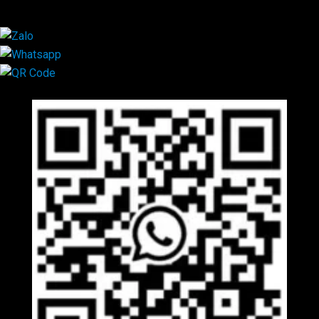
×
Mã QR Liên hệ
×