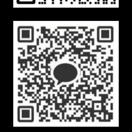
Wechat
Kakaotalk