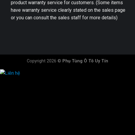
product warranty service for customers. (Some items
have warranty service clearly stated on the sales page
or you can consult the sales staff for more details)
Copyright 2026 ©
Phụ Tùng Ô Tô Uy Tín
HOTLINE ĐẶT HÀNG
×
0944.628.333
0931.029.029
0705.738.738
0347.313.313
0792.519.519
0347.303.303