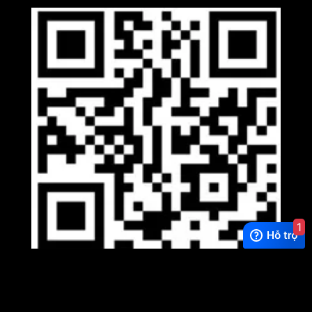
1
Viber
×