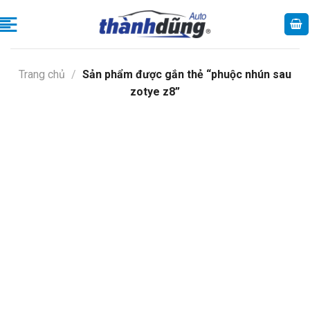
Skip
to
content
Trang chủ
/
Sản phẩm được gắn thẻ “phuộc nhún sau
zotye z8”