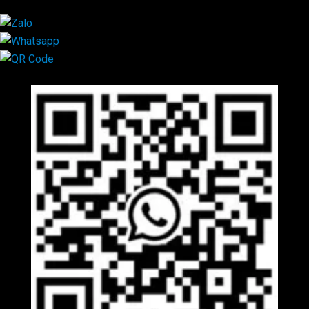
Mã QR Liên hệ
×