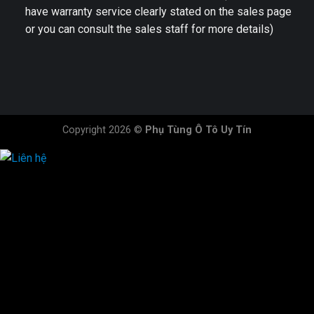
have warranty service clearly stated on the sales page
or you can consult the sales staff for more details)
Copyright 2026 ©
Phụ Tùng Ô Tô Uy Tín
HOTLINE ĐẶT HÀNG
×
0944.628.333
0931.029.029
0705.738.738
0347.313.313
0792.519.519
0347.303.303
×