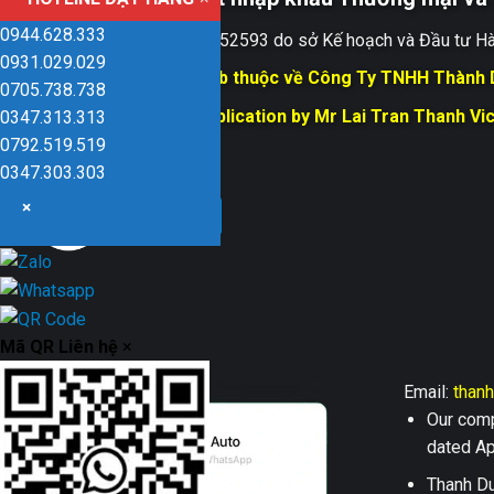
0944.628.333
Giấy ĐKKD số 0109152593 do sở Kế hoạch và Đầu tư Hà
0931.029.029
Bản quyền trang web thuộc về Công Ty TNHH Thành
0705.738.738
Responsible for Publication by Mr Lai Tran Thanh Vi
0347.313.313
Dũng company
0792.519.519
0347.303.303
×
Mã QR Liên hệ
×
Email:
than
Our comp
dated Apr
Thanh Du