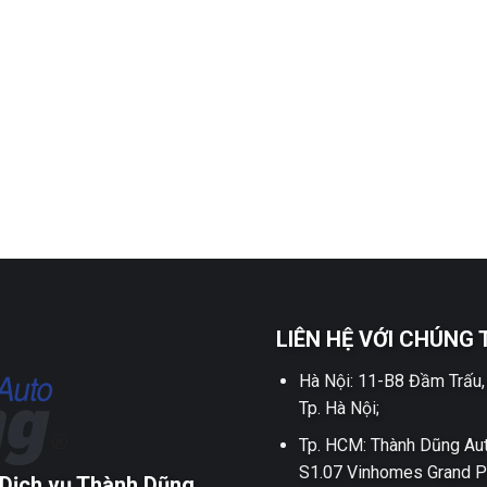
LIÊN HỆ VỚI CHÚNG 
Hà Nội: 11-B8 Đầm Trấu,
Tp. Hà Nội;
Tp. HCM: Thành Dũng Aut
S1.07 Vinhomes Grand P
Dịch vụ Thành Dũng