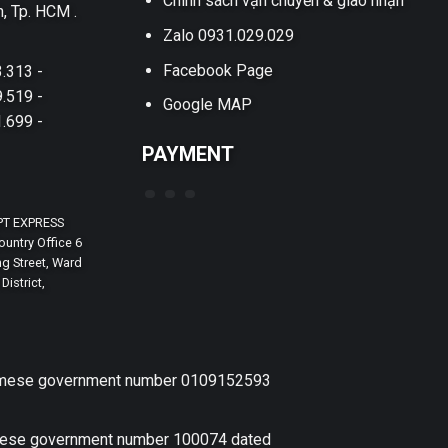
Chính sách vận chuyển & giao nhận
h, Tp. HCM .
Zalo 0931.029.029
Facebook Page
.313 -
.519 -
Google MAP
.699 -
PAYMENT
PT EXPRESS
untry Office 6
g Street, Ward
District,
etnamese government number 0109152593
amese government number 100074 dated