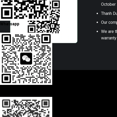
October 
Thanh Du
Our comp
Whatsapp
We are t
warranty
Wechat