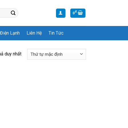
đ
0
Điện Lạnh
Liên Hệ
Tin Tức
uả duy nhất