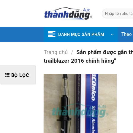
Skip
to
Tìm
kiếm:
content
Theo
DANH MỤC SẢN PHẨM
Trang chủ
/
Sản phẩm được gắn thẻ
trailblazer 2016 chính hãng”
BỘ LỌC