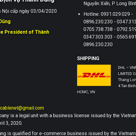
Nguyễn Xiển, P. Long Bìn
 Nội cấp ngày 03/04/2020
Hotline: 0931.029.029 -
 Dũng
0896.230.230 - 0347.313
0705.738.738 - 0792.519
ce President of Thành
0347.303.303 - 0565.691
0896.230.230
SHIPPING
DHL – VN
LIMITED Co
Thang Lon
4 Tan Binh 
HCMC, VN
hcablenet@gmail.com
any is a legal unit with a business license issued by the Vi
il 3, 2020.
ng is qualified for e-commerce business issued by the Vietn