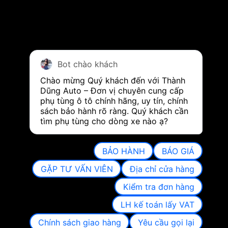
Bot chào khách
Chào mừng Quý khách đến với Thành 
Dũng Auto – Đơn vị chuyên cung cấp 
phụ tùng ô tô chính hãng, uy tín, chính 
sách bảo hành rõ ràng. Quý khách cần 
tìm phụ tùng cho dòng xe nào ạ?
BẢO HÀNH
BÁO GIÁ
GẶP TƯ VẤN VIÊN
Địa chỉ cửa hàng
Kiểm tra đơn hàng
LH kế toán lấy VAT
Chính sách giao hàng
Yêu cầu gọi lại