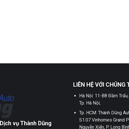
LIÊN HỆ VỚI CHÚNG 
Hà Nội: 11-B8 Đầm Trấu,
Tp. Hà Nội;
Tp. HCM: Thành Dũng Aut
S1.07 Vinhomes Grand P
Dịch vụ Thành Dũng
Nguyễn Xiển, P. Long Bìn