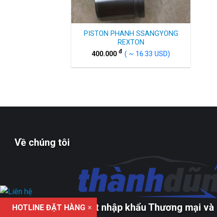
PISTON PHANH SSANGYONG
REXTON
đ
400.000
( ~ 16.33 USD)
Về chúng tôi
Công ty TNHH xuất nhập khẩu Thương mại và 
HOTLINE ĐẶT HÀNG
×