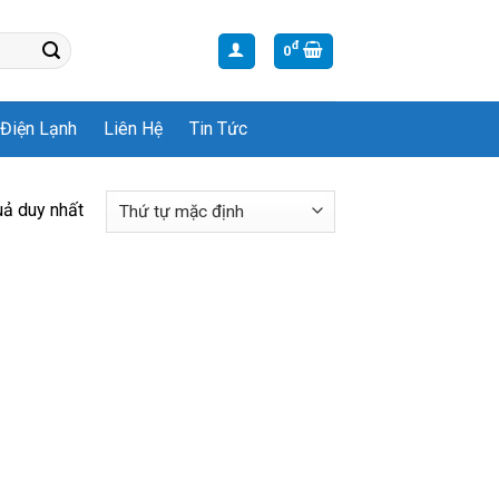
đ
0
Điện Lạnh
Liên Hệ
Tin Tức
uả duy nhất