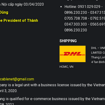
 Nội cấp ngày 03/04/2020
Hotline: 0931.029.029 -
 Dũng
0896.230.230 - 0347.313
0705.738.738 - 0792.519
ce President of Thành
0347.303.303 - 0565.691
0896.230.230
SHIPPING
DHL – VN
LIMITED Co
Thang Lon
4 Tan Binh 
HCMC, VN
hcablenet@gmail.com
any is a legal unit with a business license issued by the Vi
il 3, 2020.
ng is qualified for e-commerce business issued by the Vietn
28, 2021.