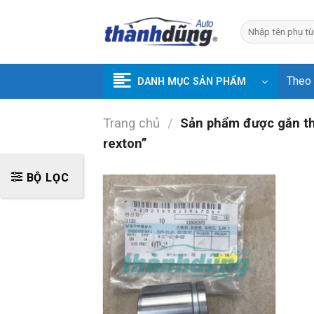
Skip
to
Tìm
kiếm:
content
Theo
DANH MỤC SẢN PHẨM
Trang chủ
/
Sản phẩm được gắn thẻ
rexton”
BỘ LỌC