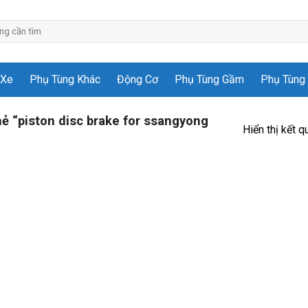
 Xe
Phụ Tùng Khác
Động Cơ
Phụ Tùng Gầm
Phụ Tùng 
 “piston disc brake for ssangyong
Hiển thị kết q