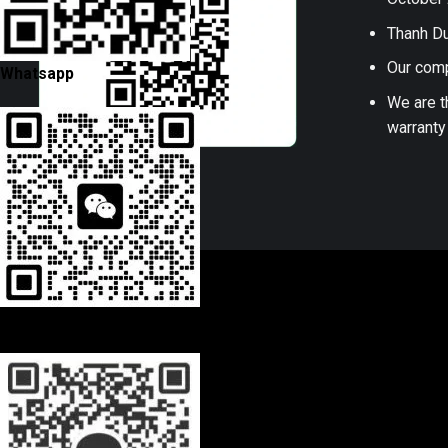
Thanh Du
Our comp
Whatsapp
We are t
warranty
Wechat