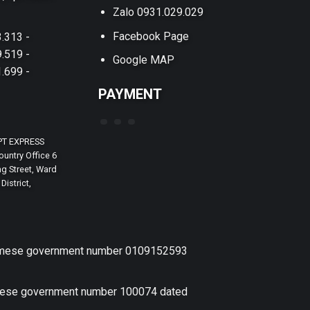
Zalo 0931.029.029
Facebook Page
.313 -
.519 -
Google MAP
.699 -
PAYMENT
PT EXPRESS
untry Office 6
g Street, Ward
District,
etnamese government number 0109152593
amese government number 100074 dated