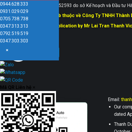
0944.628.333
Giấy ĐKKD số 0109152593 do sở Kế hoạch và Đầu tư Hà
0931.029.029
Bản quyền trang web thuộc về Công Ty TNHH Thành
0705.738.738
Responsible for Publication by Mr Lai Tran Thanh Vi
0347.313.313
Dũng company
0792.519.519
0347.303.303
×
Mã QR Liên hệ
×
Email:
than
Our comp
dated Apr
Thanh Du
October 