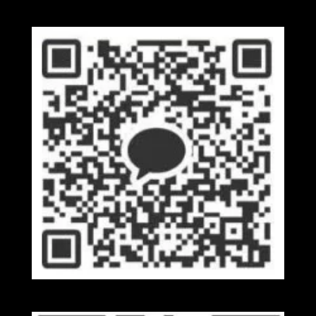
Wechat
Kakaotalk