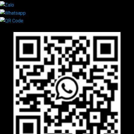
Mã QR Liên hệ
×