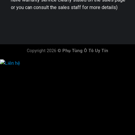
or you can consult the sales staff for more details)
Copyright 2026 ©
Phụ Tùng Ô Tô Uy Tín
HOTLINE ĐẶT HÀNG
×
0944.628.333
0931.029.029
0705.738.738
0347.313.313
0792.519.519
0347.303.303
×