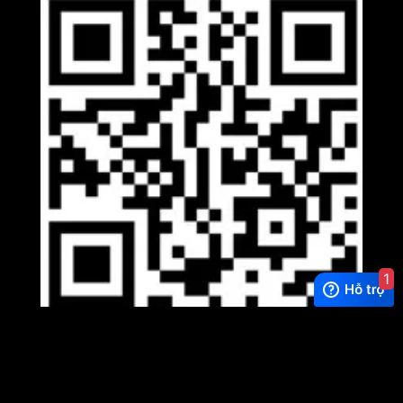
1
Viber
×