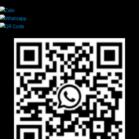
Mã QR Liên hệ
×