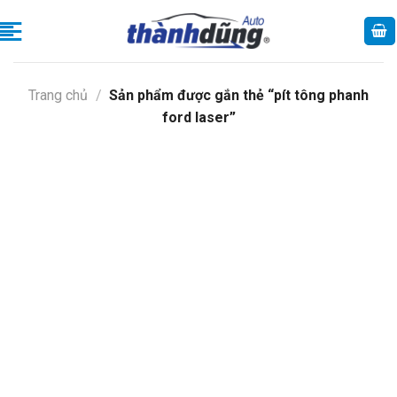
Skip
to
content
Trang chủ
/
Sản phẩm được gắn thẻ “pít tông phanh
ford laser”