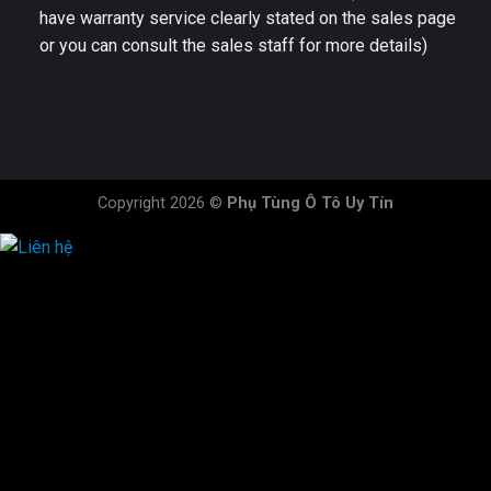
have warranty service clearly stated on the sales page
or you can consult the sales staff for more details)
Copyright 2026 ©
Phụ Tùng Ô Tô Uy Tín
HOTLINE ĐẶT HÀNG
×
0944.628.333
0931.029.029
0705.738.738
0347.313.313
0792.519.519
0347.303.303
×