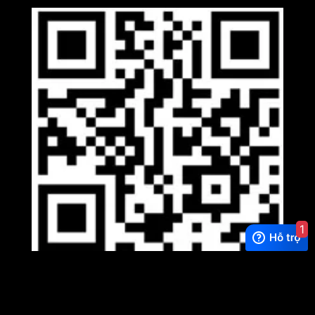
1
Viber
×