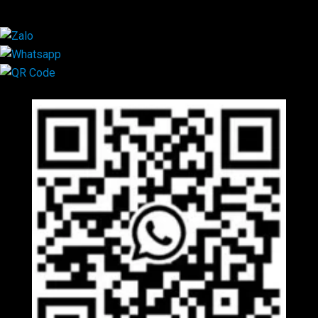
×
Mã QR Liên hệ
×