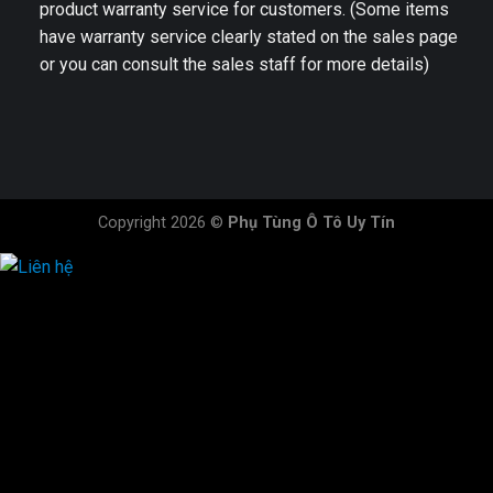
product warranty service for customers. (Some items
have warranty service clearly stated on the sales page
or you can consult the sales staff for more details)
Copyright 2026 ©
Phụ Tùng Ô Tô Uy Tín
HOTLINE ĐẶT HÀNG
×
0944.628.333
0931.029.029
0705.738.738
0347.313.313
0792.519.519
0347.303.303