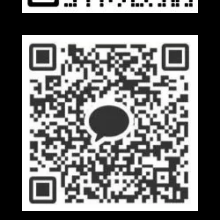
Wechat
Kakaotalk