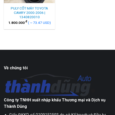
PULY CỐT MÁY TOYOTA
CAMRY 2000-2006 |
1340820010
đ
1.800.000
( ~ 73.47 USD)
Về chúng tôi
Công ty TNHH xuất nhập khẩu Thương mại và Dịch vụ
Thành Dũng
Giấy ĐKKD số 0109152593 do sở Kế hoạch và Đầu tư