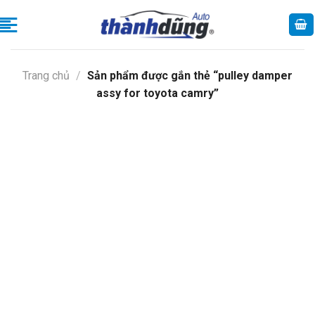
Skip
to
content
Trang chủ
/
Sản phẩm được gắn thẻ “pulley damper
assy for toyota camry”