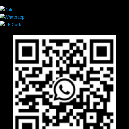
Mã QR Liên hệ
×