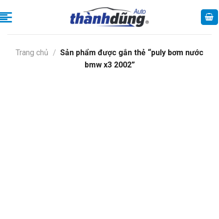
Skip
to
content
Trang chủ
/
Sản phẩm được gắn thẻ “puly bơm nước
bmw x3 2002”