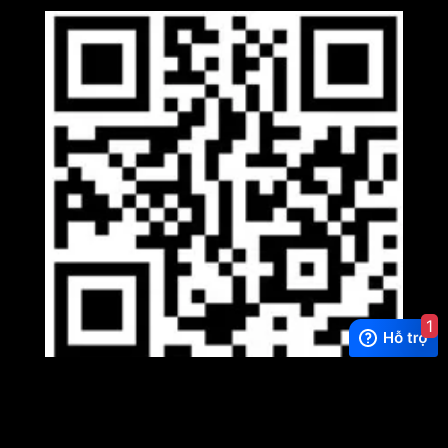
1
Viber
×