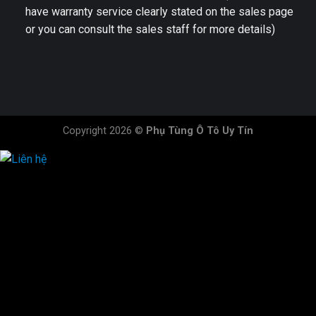
have warranty service clearly stated on the sales page
or you can consult the sales staff for more details)
Copyright 2026 ©
Phụ Tùng Ô Tô Uy Tín
HOTLINE ĐẶT HÀNG
×
0944.628.333
0931.029.029
0705.738.738
0347.313.313
0792.519.519
0347.303.303
×