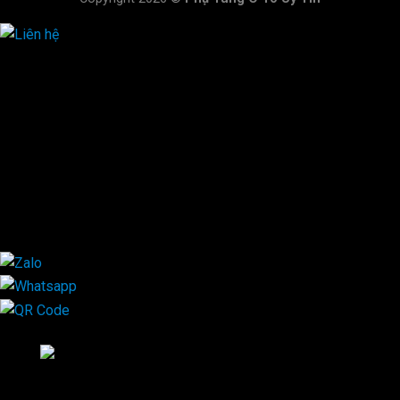
HOTLINE ĐẶT HÀNG
×
0944.628.333
0931.029.029
0705.738.738
0347.313.313
0792.519.519
0347.303.303
×
Mã QR Liên hệ
×
Whatsapp