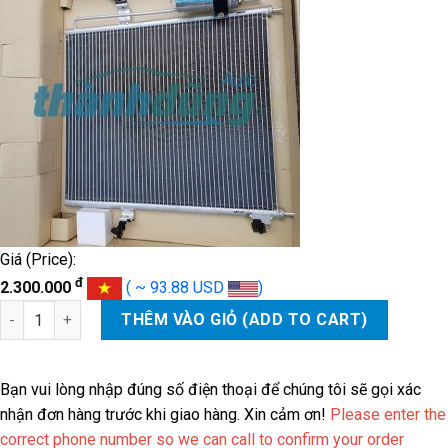
Giá (Price):
đ
2.300.000
( ~ 93.88 USD
)
GIÀN NÓNG MITSUBISHI TRITON số lượng
THÊM VÀO GIỎ (ADD TO CART)
Bạn vui lòng nhập đúng số điện thoại để chúng tôi sẽ gọi xác
nhận đơn hàng trước khi giao hàng. Xin cảm ơn!
Please enter the
correct phone number so we can call to confirm your order