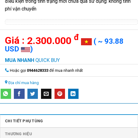
điều kiện trong tình trạng mới chưa qua sử dụng: không tính
phí vận chuyển
đ
2.300.000
( ~ 93.88
USD
)
MUA NHANH
QUICK BUY
Hoặc gọi
0944628333
để mua nhanh nhất
Địa chỉ mua hàng
CHI TIẾT PHỤ TÙNG
THƯƠNG HIỆU