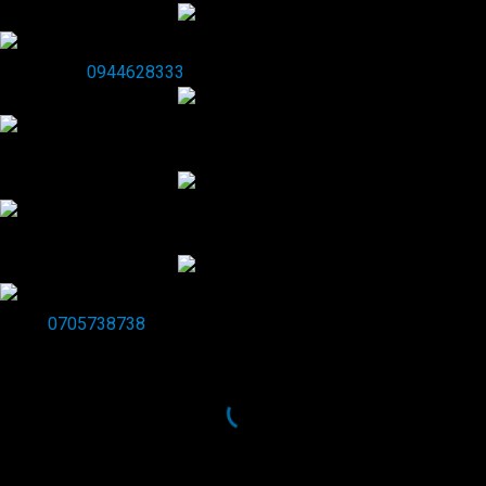
WhatsApp
0944628333
WeChat
Kakaotalk
0705738738
Viber
0705738738