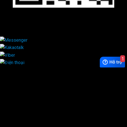
Viber
×
1
Exchange Rate
1 USD = 24.500 VNĐ