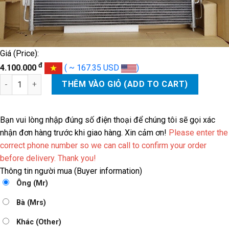
Giá (Price):
đ
4.100.000
( ~ 167.35 USD
)
GIÀN NÓNG NISSAN NAVARA số lượng
THÊM VÀO GIỎ (ADD TO CART)
Bạn vui lòng nhập đúng số điện thoại để chúng tôi sẽ gọi xác
nhận đơn hàng trước khi giao hàng. Xin cảm ơn!
Please enter the
correct phone number so we can call to confirm your order
before delivery. Thank you!
Thông tin người mua (Buyer information)
Ông (Mr)
Bà (Mrs)
Khác (Other)