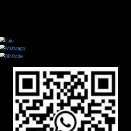
0347.313.313
0792.519.519
0347.303.303
×
Mã QR Liên hệ
×