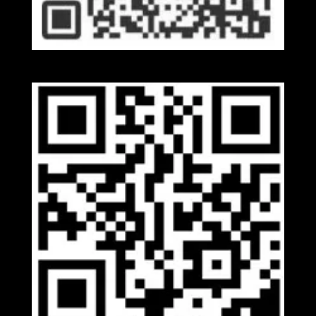
Kakaotalk